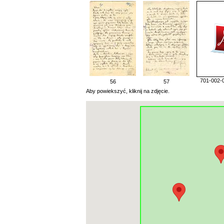
701-002-0
56
57
Aby powiekszyć, kliknij na zdjęcie.