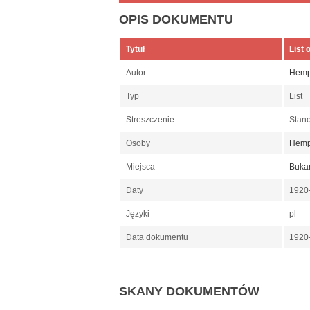
OPIS DOKUMENTU
Tytuł
List 
Autor
Hempe
Typ
List
Streszczenie
Stano
Osoby
Hempe
Miejsca
Bukar
Daty
1920
Języki
pl
Data dokumentu
1920
SKANY DOKUMENTÓW