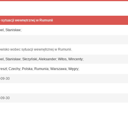
o sytuacji wewnętrznej w Rumunii
l, Stanisław
;
wisko wobec sytuacji wewnętrznej w Rumunii.
l, Stanisław
;
Skrzyński, Aleksander
;
Witos, Wincenty
;
eszt
;
Czechy
;
Polska
;
Rumunia
;
Warszawa
;
Węgry
;
-09-30
-09-30