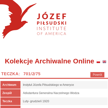
Kolekcje Archiwalne Online
TECZKA: 701/2/75
Powrót
Archiwum
Instytut Józefa Piłsudskiego w Ameryce
Zespół
Adiutantura Generalna Naczelnego Wodza
Teczka
Luty- grudzień 1920