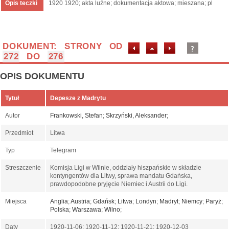
Opis teczki
1920 1920; akta luźne; dokumentacja aktowa; mieszana; pl
DOKUMENT: STRONY OD
272
DO
276
OPIS DOKUMENTU
Tytuł
Depesze z Madrytu
Autor
Frankowski, Stefan
;
Skrzyński, Aleksander
;
Przedmiot
Litwa
Typ
Telegram
Streszczenie
Komisja Ligi w Wilnie, oddziały hiszpańskie w składzie
kontyngentów dla Litwy, sprawa mandatu Gdańska,
prawdopodobne pryjęcie Niemiec i Austrii do Ligi.
Miejsca
Anglia
;
Austria
;
Gdańsk
;
Litwa
;
Londyn
;
Madryt
;
Niemcy
;
Paryż
;
Polska
;
Warszawa
;
Wilno
;
Daty
1920-11-06; 1920-11-12; 1920-11-21; 1920-12-03