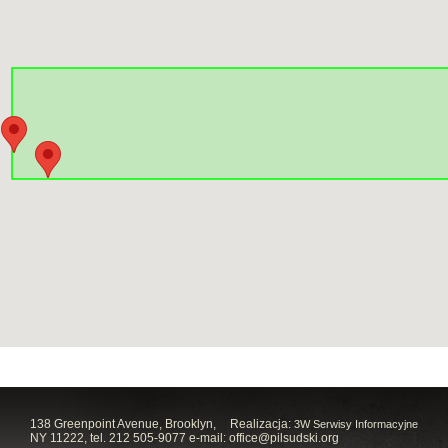
138 Greenpoint Avenue, Brooklyn,
Realizacja:
3W Serwisy Informacyjne
NY 11222, tel. 212 505-9077 e-mail:
office@pilsudski.org