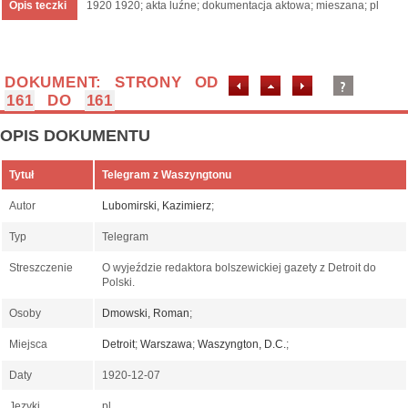
Opis teczki
1920 1920; akta luźne; dokumentacja aktowa; mieszana; pl
DOKUMENT: STRONY OD
161
DO
161
OPIS DOKUMENTU
Tytuł
Telegram z Waszyngtonu
Autor
Lubomirski, Kazimierz
;
Typ
Telegram
Streszczenie
O wyjeździe redaktora bolszewickiej gazety z Detroit do
Polski.
Osoby
Dmowski, Roman
;
Miejsca
Detroit
;
Warszawa
;
Waszyngton, D.C.
;
Daty
1920-12-07
Języki
pl