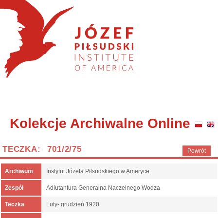
Kolekcje Archiwalne Online
TECZKA: 701/2/75
Powrót
Archiwum
Instytut Józefa Piłsudskiego w Ameryce
Zespół
Adiutantura Generalna Naczelnego Wodza
Teczka
Luty- grudzień 1920