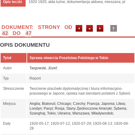
Opis teczki
1920 1920; akta luźne; dokumentacja aktowa; mieszana; pl
DOKUMENT: STRONY OD
42
DO
47
OPIS DOKUMENTU
Tytuł
Sprawa otwarcia Poselstwa Polskiego w Tokio
Autor
Targowski, Józef
;
Typ
Report
Streszczenie
Tworzenie placówki dyplomatycznej i biura informacyjno-
prasowego w Japonii, opieka nad sierotami polskimi z Syberii.
Miejsca
Anglia
;
Białoruś
;
Chicago
;
Czechy
;
Francja
;
Japonia
;
Litwa
;
Londyn
;
Paryż
;
Rosja
;
Stany Zjednoczone Ameryki
;
Syberia
;
Szanghaj
;
Tokio
;
Ukraina
;
Warszawa
;
Władywostok
;
Daty
1920-05-17; 1920-07-12; 1920-07-29; 1920-08-13; 1920-09-
28