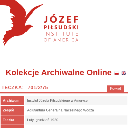
Kolekcje Archiwalne Online
TECZKA: 701/2/75
Powrót
Archiwum
Instytut Józefa Piłsudskiego w Ameryce
Zespół
Adiutantura Generalna Naczelnego Wodza
Teczka
Luty- grudzień 1920