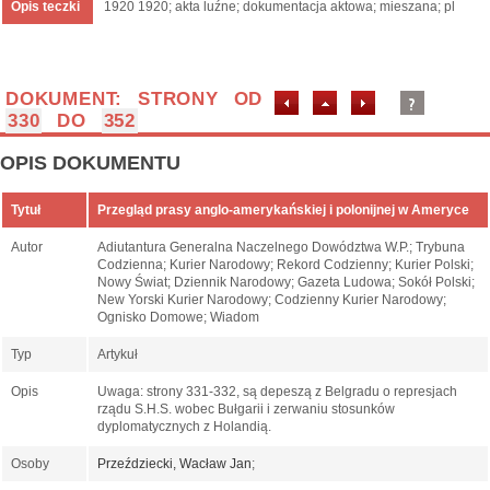
Opis teczki
1920 1920; akta luźne; dokumentacja aktowa; mieszana; pl
DOKUMENT: STRONY OD
330
DO
352
OPIS DOKUMENTU
Tytuł
Przegląd prasy anglo-amerykańskiej i polonijnej w Ameryce
Autor
Adiutantura Generalna Naczelnego Dowództwa W.P.; Trybuna
Codzienna; Kurier Narodowy; Rekord Codzienny; Kurier Polski;
Nowy Świat; Dziennik Narodowy; Gazeta Ludowa; Sokół Polski;
New Yorski Kurier Narodowy; Codzienny Kurier Narodowy;
Ognisko Domowe; Wiadom
Typ
Artykuł
Opis
Uwaga: strony 331-332, są depeszą z Belgradu o represjach
rządu S.H.S. wobec Bułgarii i zerwaniu stosunków
dyplomatycznych z Holandią.
Osoby
Przeździecki, Wacław Jan
;