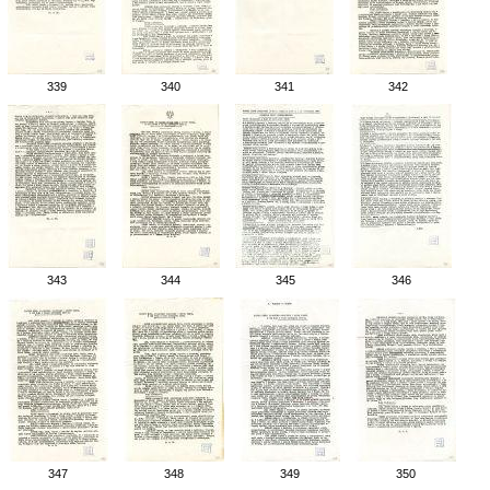
339
340
341
342
343
344
345
346
347
348
349
350