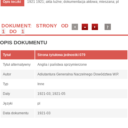
Opis teczki
1921 1921; akta luźne; dokumentacja aktowa; mieszana; pl
DOKUMENT: STRONY OD
1
DO
1
OPIS DOKUMENTU
Tytuł
Strona tytułowa jednostki 079
Tytuł alternatywny
Anglia i państwa sprzymierzone
Autor
Adiutantura Generalna Naczelnego Dowództwa W.P.
Typ
Inne
Daty
1921-03; 1921-05
Języki
pl
Data dokumentu
1921-03