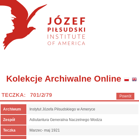
Kolekcje Archiwalne Online
TECZKA: 701/2/79
Powrót
Archiwum
Instytut Józefa Piłsudskiego w Ameryce
Zespół
Adiutantura Generalna Naczelnego Wodza
Teczka
Marzec- maj 1921