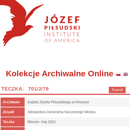
Kolekcje Archiwalne Online
TECZKA: 701/2/79
Powrót
Archiwum
Instytut Józefa Piłsudskiego w Ameryce
Zespół
Adiutantura Generalna Naczelnego Wodza
Teczka
Marzec- maj 1921