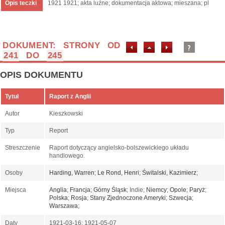
Opis teczki
1921 1921; akta luźne; dokumentacja aktowa; mieszana; pl
DOKUMENT: STRONY OD
241
DO
245
OPIS DOKUMENTU
Tytuł
Raport z Anglii
Autor
Kieszkowski
Typ
Report
Streszczenie
Raport dotyczący angielsko-bolszewickiego układu
handlowego.
Osoby
Harding, Warren
;
Le Rond, Henri
;
Świtalski, Kazimierz
;
Miejsca
Anglia
;
Francja
;
Górny Śląsk
; Indie;
Niemcy
;
Opole
;
Paryż
;
Polska
;
Rosja
;
Stany Zjednoczone Ameryki
;
Szwecja
;
Warszawa
;
Daty
1921-03-16; 1921-05-07