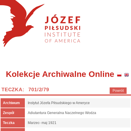
Kolekcje Archiwalne Online
TECZKA: 701/2/79
Powrót
Archiwum
Instytut Józefa Piłsudskiego w Ameryce
Zespół
Adiutantura Generalna Naczelnego Wodza
Teczka
Marzec- maj 1921