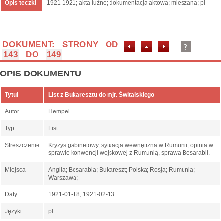
Opis teczki
1921 1921; akta luźne; dokumentacja aktowa; mieszana; pl
DOKUMENT: STRONY OD
143
DO
149
OPIS DOKUMENTU
Tytuł
List z Bukaresztu do mjr. Świtalskiego
Autor
Hempel
Typ
List
Streszczenie
Kryzys gabinetowy, sytuacja wewnętrzna w Rumunii, opinia w
sprawie konwencji wojskowej z Rumunią, sprawa Besarabii.
Miejsca
Anglia; Besarabia; Bukareszt; Polska; Rosja; Rumunia;
Warszawa;
Daty
1921-01-18; 1921-02-13
Języki
pl