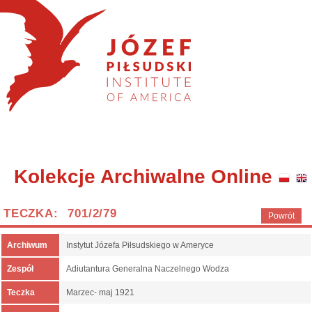
Kolekcje Archiwalne Online
TECZKA: 701/2/79
Powrót
Archiwum
Instytut Józefa Piłsudskiego w Ameryce
Zespół
Adiutantura Generalna Naczelnego Wodza
Teczka
Marzec- maj 1921