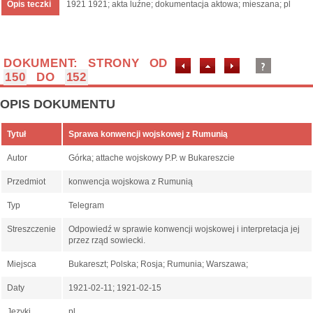
Opis teczki
1921 1921; akta luźne; dokumentacja aktowa; mieszana; pl
DOKUMENT: STRONY OD
150
DO
152
OPIS DOKUMENTU
Tytuł
Sprawa konwencji wojskowej z Rumunią
Autor
Górka; attache wojskowy P.P. w Bukareszcie
Przedmiot
konwencja wojskowa z Rumunią
Typ
Telegram
Streszczenie
Odpowiedź w sprawie konwencji wojskowej i interpretacja jej
przez rząd sowiecki.
Miejsca
Bukareszt; Polska; Rosja; Rumunia; Warszawa;
Daty
1921-02-11; 1921-02-15
Języki
pl