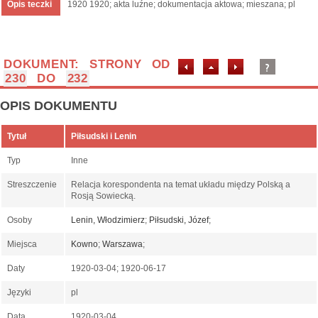
Opis teczki
1920 1920; akta luźne; dokumentacja aktowa; mieszana; pl
DOKUMENT: STRONY OD
230
DO
232
OPIS DOKUMENTU
Tytuł
Piłsudski i Lenin
Typ
Inne
Streszczenie
Relacja korespondenta na temat układu między Polską a
Rosją Sowiecką.
Osoby
Lenin, Włodzimierz
;
Piłsudski, Józef
;
Miejsca
Kowno
;
Warszawa
;
Daty
1920-03-04; 1920-06-17
Języki
pl
Data
1920-03-04