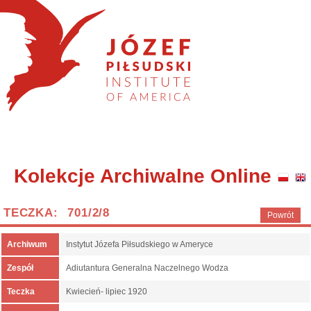
Kolekcje Archiwalne Online
TECZKA: 701/2/8
Powrót
Archiwum
Instytut Józefa Piłsudskiego w Ameryce
Zespół
Adiutantura Generalna Naczelnego Wodza
Teczka
Kwiecień- lipiec 1920