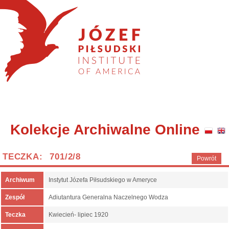
Kolekcje Archiwalne Online
TECZKA: 701/2/8
Powrót
Archiwum
Instytut Józefa Piłsudskiego w Ameryce
Zespół
Adiutantura Generalna Naczelnego Wodza
Teczka
Kwiecień- lipiec 1920