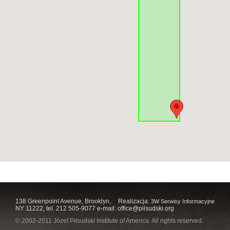
138 Greenpoint Avenue, Brooklyn,
Realizacja:
3W Serwisy Informacyjne
NY 11222, tel. 212 505-9077 e-mail:
office@pilsudski.org
© 2002-2011 Józef Piłsudski Institute of America. All rights reserved.