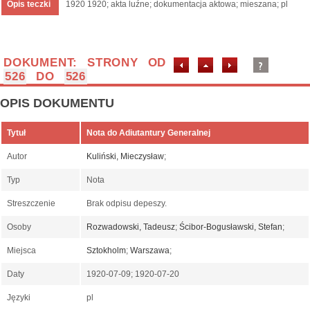
Opis teczki
1920 1920; akta luźne; dokumentacja aktowa; mieszana; pl
DOKUMENT: STRONY OD
526
DO
526
OPIS DOKUMENTU
Tytuł
Nota do Adiutantury Generalnej
Autor
Kuliński, Mieczysław
;
Typ
Nota
Streszczenie
Brak odpisu depeszy.
Osoby
Rozwadowski, Tadeusz
;
Ścibor-Bogusławski, Stefan
;
Miejsca
Sztokholm
;
Warszawa
;
Daty
1920-07-09; 1920-07-20
Języki
pl