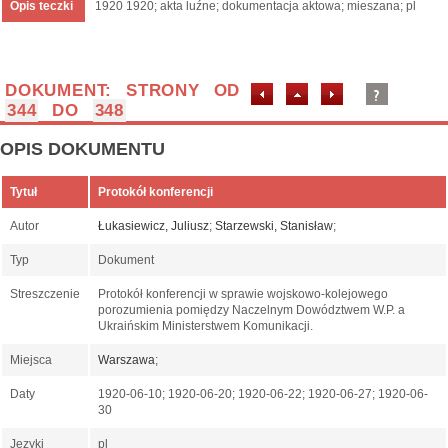
Opis teczki
1920 1920; akta luźne; dokumentacja aktowa; mieszana; pl
DOKUMENT: STRONY OD
344
DO
348
OPIS DOKUMENTU
Tytuł
Protokół konferencji
Autor
Łukasiewicz, Juliusz
;
Starzewski, Stanisław
;
Typ
Dokument
Streszczenie
Protokół konferencji w sprawie wojskowo-kolejowego
porozumienia pomiędzy Naczelnym Dowództwem W.P. a
Ukraińskim Ministerstwem Komunikacji.
Miejsca
Warszawa
;
Daty
1920-06-10; 1920-06-20; 1920-06-22; 1920-06-27; 1920-06-
30
Języki
pl