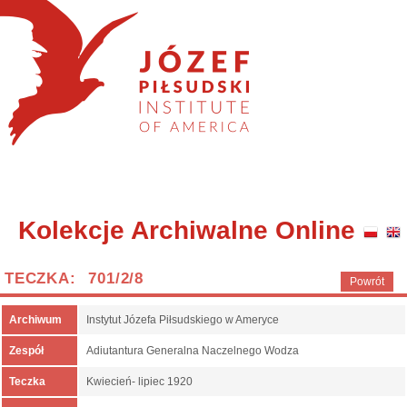
Kolekcje Archiwalne Online
TECZKA: 701/2/8
Powrót
Archiwum
Instytut Józefa Piłsudskiego w Ameryce
Zespół
Adiutantura Generalna Naczelnego Wodza
Teczka
Kwiecień- lipiec 1920