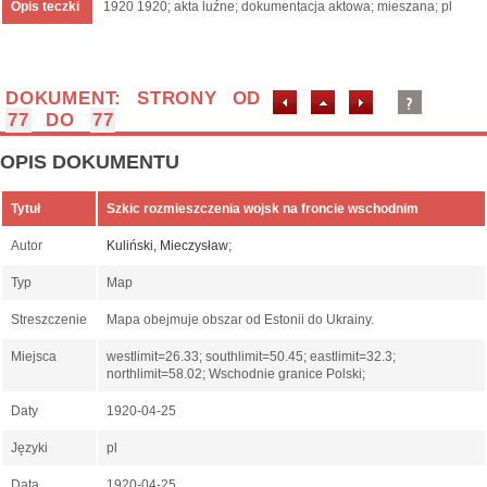
Opis teczki
1920 1920; akta luźne; dokumentacja aktowa; mieszana; pl
DOKUMENT: STRONY OD
77
DO
77
OPIS DOKUMENTU
Tytuł
Szkic rozmieszczenia wojsk na froncie wschodnim
Autor
Kuliński, Mieczysław
;
Typ
Map
Streszczenie
Mapa obejmuje obszar od Estonii do Ukrainy.
Miejsca
westlimit=26.33; southlimit=50.45; eastlimit=32.3;
northlimit=58.02; Wschodnie granice Polski;
Daty
1920-04-25
Języki
pl
Data
1920-04-25