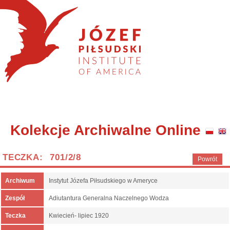
Kolekcje Archiwalne Online
TECZKA: 701/2/8
Powrót
Archiwum
Instytut Józefa Piłsudskiego w Ameryce
Zespół
Adiutantura Generalna Naczelnego Wodza
Teczka
Kwiecień- lipiec 1920