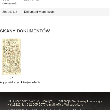
dokumentu
Zobacz też
Dokument w archiwum
SKANY DOKUMENTÓW
77
Aby powiekszyć, kliknij na zdjęcie.
138 Greenpoint Avenue, Brooklyn,
Realizacja:
3W Serwisy Informacyjne
NY 11222, tel. 212 505-9077 e-mail:
office@pilsudski.org