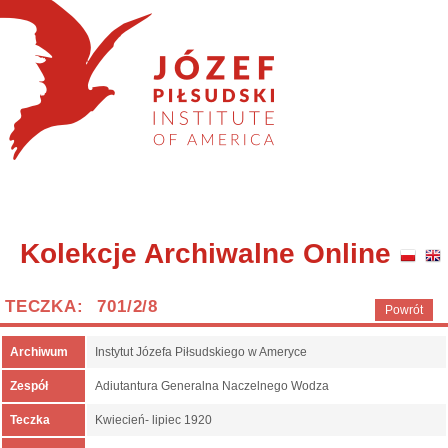
Kolekcje Archiwalne Online
TECZKA: 701/2/8
Powrót
Archiwum
Instytut Józefa Piłsudskiego w Ameryce
Zespół
Adiutantura Generalna Naczelnego Wodza
Teczka
Kwiecień- lipiec 1920