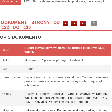
Opis teczki
1920 1920; akta luźne; dokumentacja aktowa; mieszana; pl
DOKUMENT: STRONY OD
122
DO
130
OPIS DOKUMENTU
Raport o sytuacji wewnętrznej na terenie podległym M. S.
Tytuł
Wojsk.
Autor
Ministerstwo Spraw Wojskowych, Oddział II
Typ
Report
Streszczenie
Raport omawia m.in. sprawę rekonstrukcji Gabinetu, stosunek
prasy do ofensywy, komitet samoobrony społecznej, strajk
robotników.
Osoby
Daszyński, Ignacy
;
Dąbski, Jan
;
Grabski, Władysław
;
Korfanty,
Wojciech
;
Lednicki, Aleksander
;
Paderewski, Ignacy Jan
;
Piltz,
Erazm
;
Skrzyński, Władysław
;
Skulski, Leopold
;
Miejsca
Bukareszt
; Czerniowce;
Kamieniec Podolski
;
Kielce
;
Kraków
;