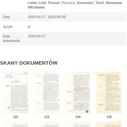
Lwów
;
Łódź
;
Poznań
; Reczyca;
Sosnowiec
;
Toruń
;
Warszawa
;
Włocławek
;
Daty
1920-04-27; 1920-06-09
Języki
pl
Data
1920-04-27
dokumentu
SKANY DOKUMENTÓW
122
123
124
125