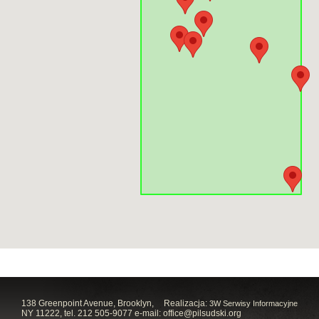
138 Greenpoint Avenue, Brooklyn,
Realizacja:
3W Serwisy Informacyjne
NY 11222, tel. 212 505-9077 e-mail:
office@pilsudski.org