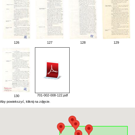
126
127
128
129
701-002-008-122.pdf
130
Aby powiekszyć, kliknij na zdjęcie.