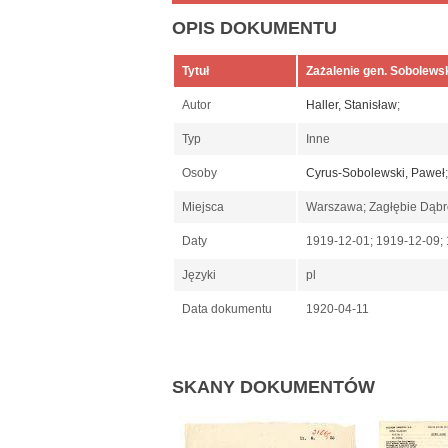
OPIS DOKUMENTU
Tytuł
Zażalenie gen. Sobolews
Autor
Haller, Stanisław
;
Typ
Inne
Osoby
Cyrus-Sobolewski, Paweł
Miejsca
Warszawa; Zagłębie Dąb
Daty
1919-12-01; 1919-12-09;
Języki
pl
Data dokumentu
1920-04-11
SKANY DOKUMENTÓW