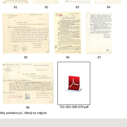
81
82
83
84
85
86
87
701-002-008-078.pdf
88
Aby powiekszyć, kliknij na zdjęcie.