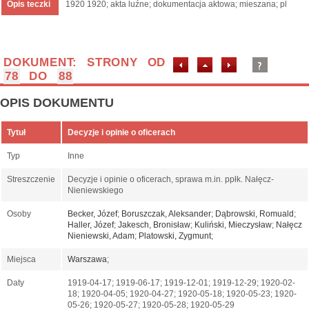
Opis teczki
1920 1920; akta luźne; dokumentacja aktowa; mieszana; pl
DOKUMENT: STRONY OD
78
DO
88
OPIS DOKUMENTU
Tytuł
Decyzje i opinie o oficerach
Typ
Inne
Streszczenie
Decyzje i opinie o oficerach, sprawa m.in. ppłk. Nałęcz-
Nieniewskiego
Osoby
Becker, Józef
;
Boruszczak, Aleksander
;
Dąbrowski, Romuald
;
Haller, Józef
;
Jakesch, Bronisław
;
Kuliński, Mieczysław
;
Nałęcz
Nieniewski, Adam
;
Platowski, Zygmunt
;
Miejsca
Warszawa
;
Daty
1919-04-17; 1919-06-17; 1919-12-01; 1919-12-29; 1920-02-
18; 1920-04-05; 1920-04-27; 1920-05-18; 1920-05-23; 1920-
05-26; 1920-05-27; 1920-05-28; 1920-05-29