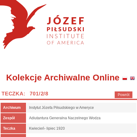
Kolekcje Archiwalne Online
TECZKA: 701/2/8
Powrót
Archiwum
Instytut Józefa Piłsudskiego w Ameryce
Zespół
Adiutantura Generalna Naczelnego Wodza
Teczka
Kwiecień- lipiec 1920