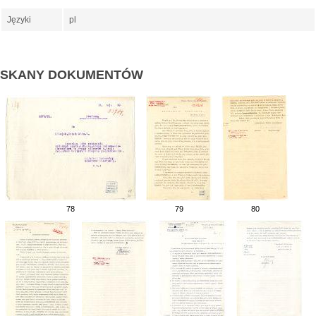
Języki
pl
SKANY DOKUMENTÓW
78
79
80