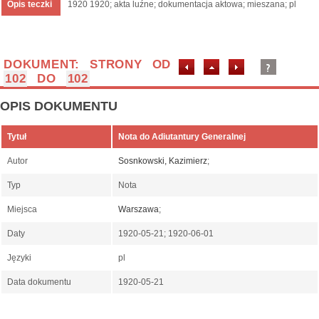
Opis teczki
1920 1920; akta luźne; dokumentacja aktowa; mieszana; pl
DOKUMENT: STRONY OD
102
DO
102
OPIS DOKUMENTU
Tytuł
Nota do Adiutantury Generalnej
Autor
Sosnkowski, Kazimierz
;
Typ
Nota
Miejsca
Warszawa
;
Daty
1920-05-21; 1920-06-01
Języki
pl
Data dokumentu
1920-05-21