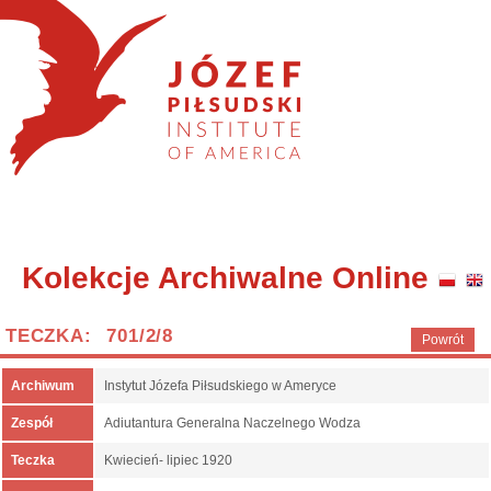
Kolekcje Archiwalne Online
TECZKA: 701/2/8
Powrót
Archiwum
Instytut Józefa Piłsudskiego w Ameryce
Zespół
Adiutantura Generalna Naczelnego Wodza
Teczka
Kwiecień- lipiec 1920