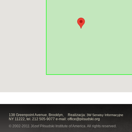
138 Greenpoint Avenue, Brooklyn,
Realizacja:
3W Serwisy Informacyjne
NY 11222, tel. 212 505-9077 e-mail:
office@pilsudski.org
© 2002-2011 Józef Piłsudski Institute of America. All rights reserved.