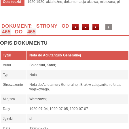
Opis teczki
1920 1920; akta luźne; dokumentacja aktowa; mieszana; pl
DOKUMENT: STRONY OD
465
DO
465
OPIS DOKUMENTU
Tytuł
Nota do Adiutantury Generalnej
Autor
Bołdeskuł, Karol
;
Typ
Nota
Streszczenie
Nota do Adiutantury Generalnej. Brak w załączniku referatu
wojskowego.
Miejsca
Warszawa
;
Daty
1920-07-04; 1920-07-05; 1920-07-07
Języki
pl
Data
1920-07-05