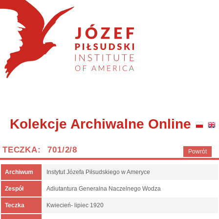
Kolekcje Archiwalne Online
TECZKA: 701/2/8
Powrót
Archiwum
Instytut Józefa Piłsudskiego w Ameryce
Zespół
Adiutantura Generalna Naczelnego Wodza
Teczka
Kwiecień- lipiec 1920