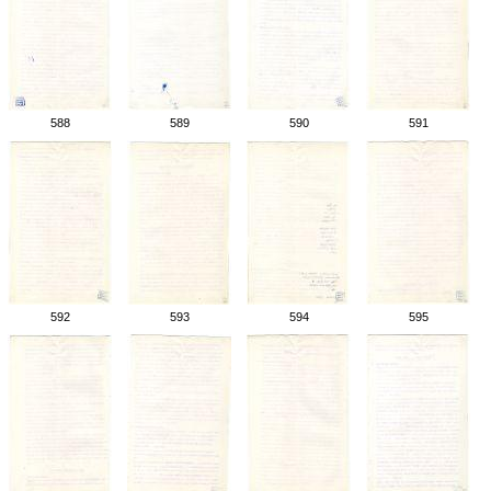
588
589
590
591
592
593
594
595