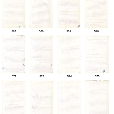
567
568
569
570
571
573
574
575