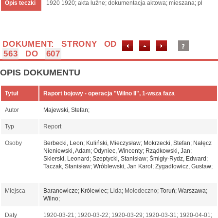
Opis teczki
1920 1920; akta luźne; dokumentacja aktowa; mieszana; pl
DOKUMENT: STRONY OD
563
DO
607
OPIS DOKUMENTU
Tytuł
Raport bojowy - operacja "Wilno II", 1-wsza faza
Autor
Majewski, Stefan
;
Typ
Report
Osoby
Berbecki, Leon
;
Kuliński, Mieczysław
;
Mokrzecki, Stefan
;
Nałęcz
Nieniewski, Adam
;
Odyniec, Wincenty
;
Rządkowski, Jan
;
Skierski, Leonard
;
Szeptycki, Stanisław
;
Śmigły-Rydz, Edward
;
Taczak, Stanisław
;
Wróblewski, Jan Karol
;
Zygadłowicz, Gustaw
;
Miejsca
Baranowicze
;
Królewiec
; Lida; Mołodeczno;
Toruń
;
Warszawa
;
Wilno
;
Daty
1920-03-21; 1920-03-22; 1920-03-29; 1920-03-31; 1920-04-01;