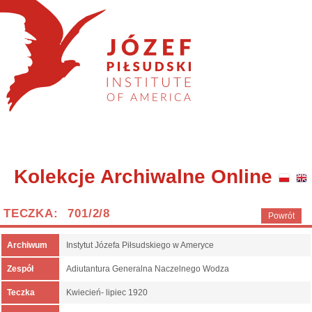
Kolekcje Archiwalne Online
TECZKA: 701/2/8
Powrót
Archiwum
Instytut Józefa Piłsudskiego w Ameryce
Zespół
Adiutantura Generalna Naczelnego Wodza
Teczka
Kwiecień- lipiec 1920