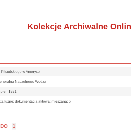
Kolekcje Archiwalne Onli
fa Piłsudskiego w Ameryce
Generalna Naczelnego Wodza
rpień 1921
ta luźne; dokumentacja aktowa; mieszana; pl
DO
1