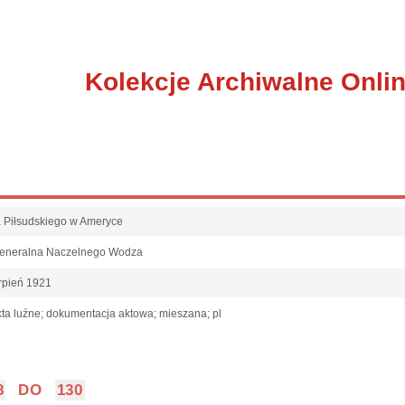
Kolekcje Archiwalne Onli
fa Piłsudskiego w Ameryce
Generalna Naczelnego Wodza
rpień 1921
ta luźne; dokumentacja aktowa; mieszana; pl
8
DO
130