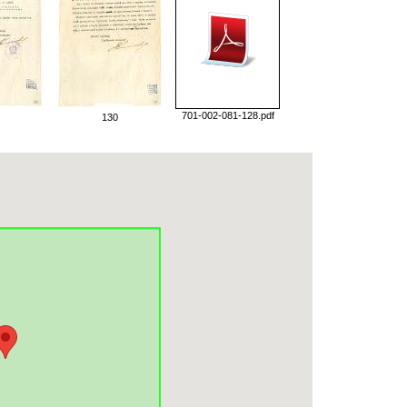
701-002-081-128.pdf
130