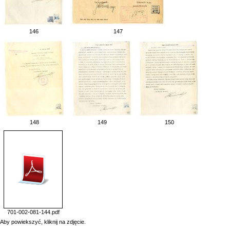
146
147
148
149
150
701-002-081-144.pdf
Aby powiekszyć, kliknij na zdjęcie.