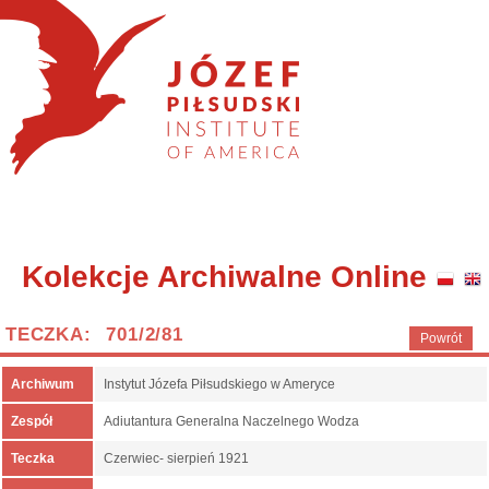
Kolekcje Archiwalne Online
TECZKA: 701/2/81
Powrót
Archiwum
Instytut Józefa Piłsudskiego w Ameryce
Zespół
Adiutantura Generalna Naczelnego Wodza
Teczka
Czerwiec- sierpień 1921