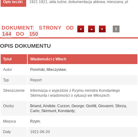
Opis teczki
1921 1921; akta luźne; dokumentacja aktowa; mieszana; pl
DOKUMENT: STRONY OD
144
DO
150
OPIS DOKUMENTU
Tytuł
Wiadomości z Włoch
Autor
Poniński, Mieczysław
;
Typ
Report
Streszczenie
Informacja o wyjeżdzie z Rzymu ministra Konstantego
Skirmunta i wiadomości o sytuacji we Włoszech.
Osoby
Briand, Aristide
;
Curzon, George
;
Giolitti, Giovanni
;
Sforza,
Carlo
;
Skirmunt, Konstanty
;
Miejsca
Rzym
;
Daty
1921-06-20