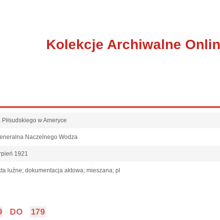
Kolekcje Archiwalne Onli
fa Piłsudskiego w Ameryce
Generalna Naczelnego Wodza
rpień 1921
ta luźne; dokumentacja aktowa; mieszana; pl
9
DO
179