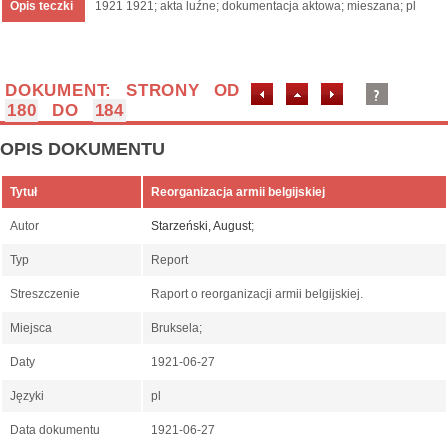
Opis teczki
1921 1921; akta luźne; dokumentacja aktowa; mieszana; pl
DOKUMENT: STRONY OD
180
DO
184
OPIS DOKUMENTU
Tytuł
Reorganizacja armii belgijskiej
Autor
Starzeński, August
;
Typ
Report
Streszczenie
Raport o reorganizacji armii belgijskiej.
Miejsca
Bruksela;
Daty
1921-06-27
Języki
pl
Data dokumentu
1921-06-27