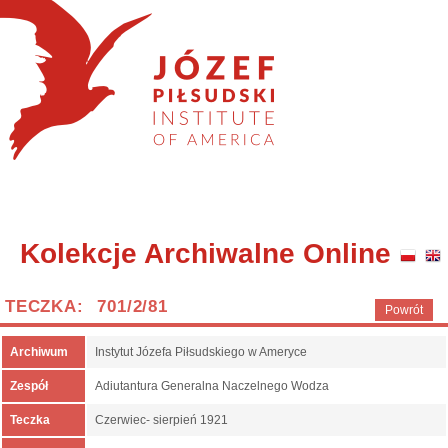
Kolekcje Archiwalne Online
TECZKA: 701/2/81
Powrót
Archiwum
Instytut Józefa Piłsudskiego w Ameryce
Zespół
Adiutantura Generalna Naczelnego Wodza
Teczka
Czerwiec- sierpień 1921