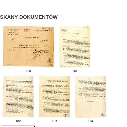
SKANY DOKUMENTÓW
180
181
182
183
184