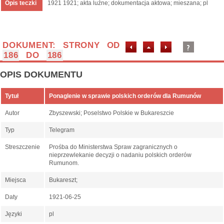
Opis teczki
1921 1921; akta luźne; dokumentacja aktowa; mieszana; pl
DOKUMENT: STRONY OD
186
DO
186
OPIS DOKUMENTU
Tytuł
Ponaglenie w sprawie polskich orderów dla Rumunów
Autor
Zbyszewski; Poselstwo Polskie w Bukareszcie
Typ
Telegram
Streszczenie
Prośba do Ministerstwa Spraw zagranicznych o
nieprzewlekanie decyzji o nadaniu polskich orderów
Rumunom.
Miejsca
Bukareszt;
Daty
1921-06-25
Języki
pl