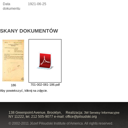
Data
1921-06-25
dokumentu
SKANY DOKUMENTÓW
701-002-081-186.pdf
186
Aby powiekszyć, kliknij na zdjęcie.
138 Greenpoint Avenue, Brooklyn,
Realizacja:
3W Serwisy Informacyjne
NY 11222, tel. 212 505-9077 e-mail:
office@pilsudski.org
© 2002-2011 Józef Piłsudski Institute of America. All rights reserved.