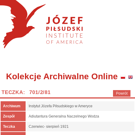
Kolekcje Archiwalne Online
TECZKA: 701/2/81
Powrót
Archiwum
Instytut Józefa Piłsudskiego w Ameryce
Zespół
Adiutantura Generalna Naczelnego Wodza
Teczka
Czerwiec- sierpień 1921