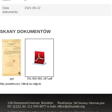
Data
1921-06-22
dokumentu
SKANY DOKUMENTÓW
701-002-081-187.pdf
187
Aby powiekszyć, kliknij na zdjęcie.
138 Greenpoint Avenue, Brooklyn,
Realizacja:
3W Serwisy Informacyjne
NY 11222, tel. 212 505-9077 e-mail:
office@pilsudski.org