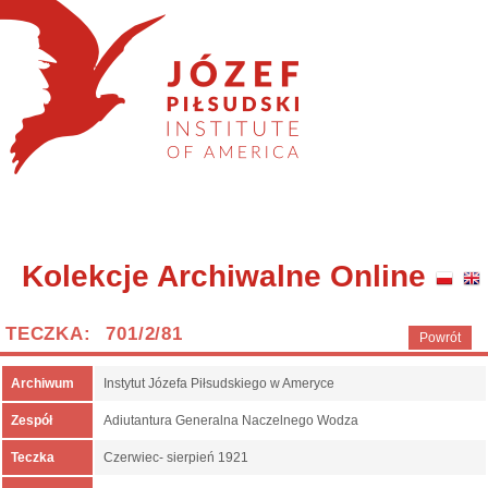
Kolekcje Archiwalne Online
TECZKA: 701/2/81
Powrót
Archiwum
Instytut Józefa Piłsudskiego w Ameryce
Zespół
Adiutantura Generalna Naczelnego Wodza
Teczka
Czerwiec- sierpień 1921