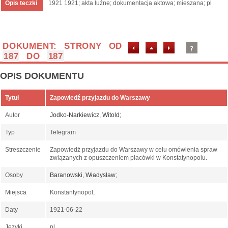
Opis teczki
1921 1921; akta luźne; dokumentacja aktowa; mieszana; pl
DOKUMENT: STRONY OD
187
DO
187
OPIS DOKUMENTU
Tytuł
Zapowiedź przyjazdu do Warszawy
Autor
Jodko-Narkiewicz, Witold
;
Typ
Telegram
Streszczenie
Zapowiedż przyjazdu do Warszawy w celu omówienia spraw
związanych z opuszczeniem placówki w Konstatynopolu.
Osoby
Baranowski, Władysław
;
Miejsca
Konstantynopol;
Daty
1921-06-22
Języki
pl