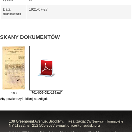
Data
1921-07-27
dokumentu
SKANY DOKUMENTÓW
701-002-081-188.pdf
188
Aby powiekszyć, kliknij na zdjęcie.
138 Greenpoint Avenue, Brooklyn,
Realizacja:
3W Serwisy Informacyjne
NY 11222, tel. 212 505-9077 e-mail:
office@pilsudski.org