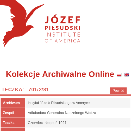
Kolekcje Archiwalne Online
TECZKA: 701/2/81
Powrót
Archiwum
Instytut Józefa Piłsudskiego w Ameryce
Zespół
Adiutantura Generalna Naczelnego Wodza
Teczka
Czerwiec- sierpień 1921