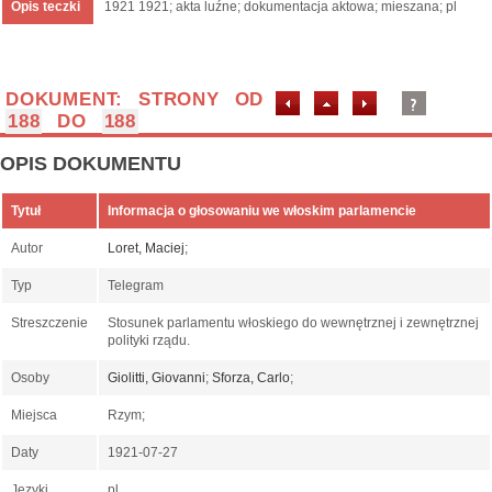
Opis teczki
1921 1921; akta luźne; dokumentacja aktowa; mieszana; pl
DOKUMENT: STRONY OD
188
DO
188
OPIS DOKUMENTU
Tytuł
Informacja o głosowaniu we włoskim parlamencie
Autor
Loret, Maciej
;
Typ
Telegram
Streszczenie
Stosunek parlamentu włoskiego do wewnętrznej i zewnętrznej
polityki rządu.
Osoby
Giolitti, Giovanni
;
Sforza, Carlo
;
Miejsca
Rzym;
Daty
1921-07-27
Języki
pl