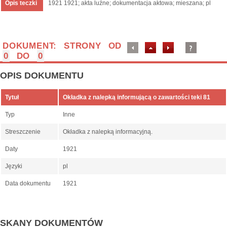
Opis teczki
1921 1921; akta luźne; dokumentacja aktowa; mieszana; pl
DOKUMENT: STRONY OD
0
DO
0
OPIS DOKUMENTU
Tytuł
Okładka z nalepką informującą o zawartości teki 81
Typ
Inne
Streszczenie
Okładka z nalepką informacyjną.
Daty
1921
Języki
pl
Data dokumentu
1921
SKANY DOKUMENTÓW