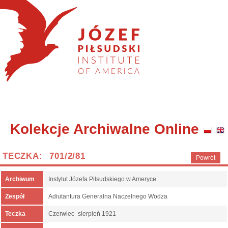
Kolekcje Archiwalne Online
TECZKA: 701/2/81
Powrót
Archiwum
Instytut Józefa Piłsudskiego w Ameryce
Zespół
Adiutantura Generalna Naczelnego Wodza
Teczka
Czerwiec- sierpień 1921