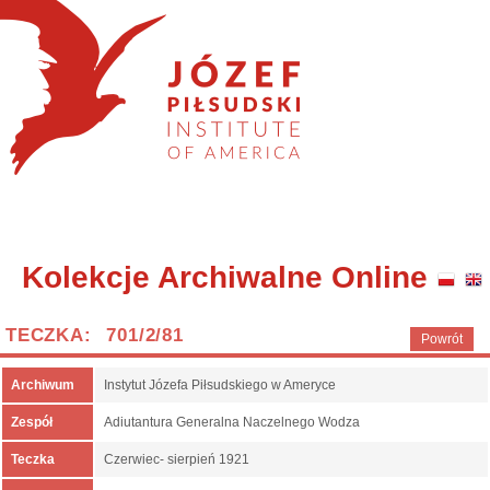
Kolekcje Archiwalne Online
TECZKA: 701/2/81
Powrót
Archiwum
Instytut Józefa Piłsudskiego w Ameryce
Zespół
Adiutantura Generalna Naczelnego Wodza
Teczka
Czerwiec- sierpień 1921