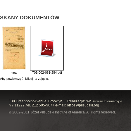
SKANY DOKUMENTÓW
701-002-081-284.pdf
284
Aby powiekszyć, kliknij na zdjęcie.
138 Greenpoint Avenue, Brooklyn,
Realizacja:
3W Serwisy Informacyjne
NY 11222, tel. 212 505-9077 e-mail:
office@pilsudski.org
© 2002-2011 Józef Piłsudski Institute of America. All rights reserved.