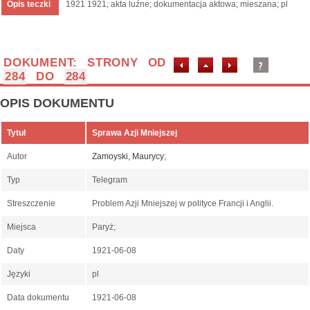
Opis teczki
1921 1921; akta luźne; dokumentacja aktowa; mieszana; pl
DOKUMENT: STRONY OD
284
DO
284
OPIS DOKUMENTU
Tytuł
Sprawa Azji Mniejszej
Autor
Zamoyski, Maurycy
;
Typ
Telegram
Streszczenie
Problem Azji Mniejszej w polityce Francji i Anglii.
Miejsca
Paryż;
Daty
1921-06-08
Języki
pl
Data dokumentu
1921-06-08