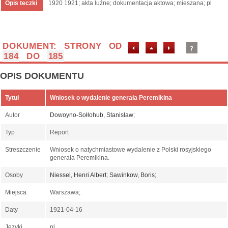
Opis teczki
1920 1921; akta luźne; dokumentacja aktowa; mieszana; pl
DOKUMENT: STRONY OD
184
DO
185
OPIS DOKUMENTU
Tytuł
Wniosek o wydalenie generała Peremikina
Autor
Dowoyno-Sołłohub, Stanisław
;
Typ
Report
Streszczenie
Wniosek o natychmiastowe wydalenie z Polski rosyjskiego
generała Peremikina.
Osoby
Niessel, Henri Albert
;
Sawinkow, Boris
;
Miejsca
Warszawa;
Daty
1921-04-16
Języki
pl