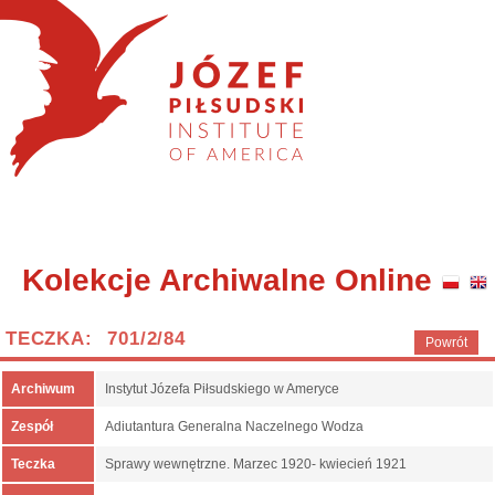
Kolekcje Archiwalne Online
TECZKA: 701/2/84
Powrót
Archiwum
Instytut Józefa Piłsudskiego w Ameryce
Zespół
Adiutantura Generalna Naczelnego Wodza
Teczka
Sprawy wewnętrzne. Marzec 1920- kwiecień 1921