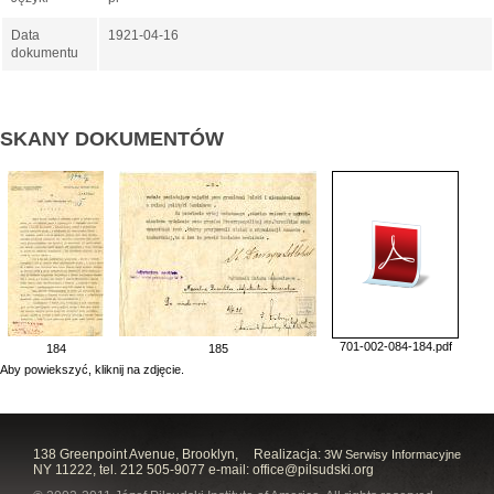
Data
1921-04-16
dokumentu
SKANY DOKUMENTÓW
701-002-084-184.pdf
184
185
Aby powiekszyć, kliknij na zdjęcie.
138 Greenpoint Avenue, Brooklyn,
Realizacja:
3W Serwisy Informacyjne
NY 11222, tel. 212 505-9077 e-mail:
office@pilsudski.org