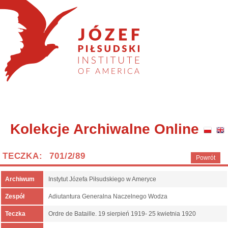
Kolekcje Archiwalne Online
TECZKA: 701/2/89
Powrót
Archiwum
Instytut Józefa Piłsudskiego w Ameryce
Zespół
Adiutantura Generalna Naczelnego Wodza
Teczka
Ordre de Bataille. 19 sierpień 1919- 25 kwietnia 1920