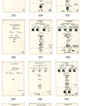
323
324
325
326
327
328
329
330
331