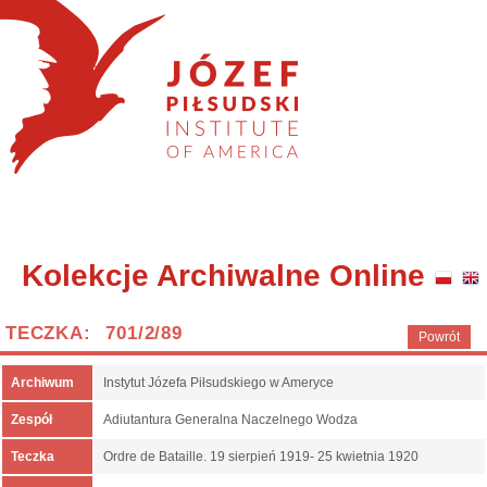
Kolekcje Archiwalne Online
TECZKA: 701/2/89
Powrót
Archiwum
Instytut Józefa Piłsudskiego w Ameryce
Zespół
Adiutantura Generalna Naczelnego Wodza
Teczka
Ordre de Bataille. 19 sierpień 1919- 25 kwietnia 1920