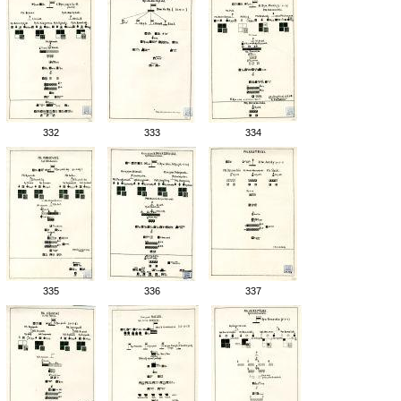
332
333
334
335
336
337