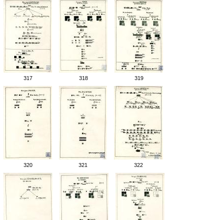
317
318
319
320
321
322