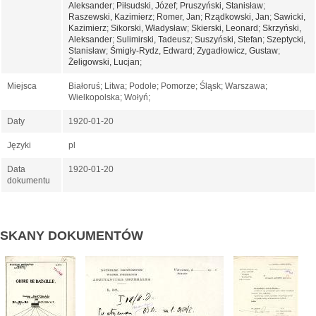
Aleksander
;
Piłsudski, Józef
;
Pruszyński, Stanisław
;
Raszewski, Kazimierz
;
Romer, Jan
;
Rządkowski, Jan
;
Sawicki,
Kazimierz
;
Sikorski, Władysław
;
Skierski, Leonard
;
Skrzyński,
Aleksander
;
Sulimirski, Tadeusz
;
Suszyński, Stefan
;
Szeptycki,
Stanisław
;
Śmigły-Rydz, Edward
;
Zygadłowicz, Gustaw
;
Żeligowski, Lucjan
;
Miejsca
Białoruś; Litwa; Podole; Pomorze; Śląsk; Warszawa;
Wielkopolska; Wołyń;
Daty
1920-01-20
Języki
pl
Data
1920-01-20
dokumentu
SKANY DOKUMENTÓW