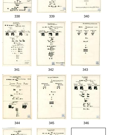
338
339
340
341
342
343
344
345
346