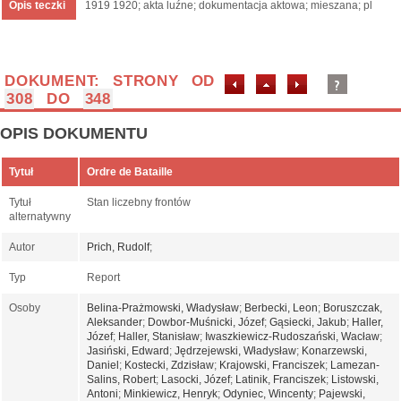
Opis teczki
1919 1920; akta luźne; dokumentacja aktowa; mieszana; pl
DOKUMENT: STRONY OD
308
DO
348
OPIS DOKUMENTU
Tytuł
Ordre de Bataille
Tytuł
Stan liczebny frontów
alternatywny
Autor
Prich, Rudolf
;
Typ
Report
Osoby
Belina-Prażmowski, Władysław
;
Berbecki, Leon
;
Boruszczak,
Aleksander
;
Dowbor-Muśnicki, Józef
;
Gąsiecki, Jakub
;
Haller,
Józef
;
Haller, Stanisław
;
Iwaszkiewicz-Rudoszański, Wacław
;
Jasiński, Edward
;
Jędrzejewski, Władysław
;
Konarzewski,
Daniel
;
Kostecki, Zdzisław
;
Krajowski, Franciszek
;
Lamezan-
Salins, Robert
;
Lasocki, Józef
;
Latinik, Franciszek
;
Listowski,
Antoni
;
Minkiewicz, Henryk
;
Odyniec, Wincenty
;
Pajewski,