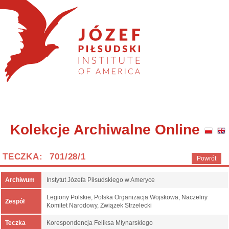
Kolekcje Archiwalne Online
TECZKA: 701/28/1
Powrót
Archiwum
Instytut Józefa Piłsudskiego w Ameryce
Legiony Polskie, Polska Organizacja Wojskowa, Naczelny
Zespół
Komitet Narodowy, Związek Strzelecki
Teczka
Korespondencja Feliksa Młynarskiego