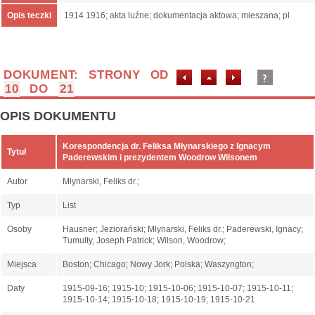
Opis teczki
1914 1916; akta luźne; dokumentacja aktowa; mieszana; pl
DOKUMENT: STRONY OD
10
DO
21
OPIS DOKUMENTU
Korespondencja dr. Feliksa Młynarskiego z Ignacym
Tytuł
Paderewskim i prezydentem Woodrow Wilsonem
Autor
Młynarski, Feliks dr.;
Typ
List
Osoby
Hausner; Jeziorański; Młynarski, Feliks dr.; Paderewski, Ignacy;
Tumulty, Joseph Patrick; Wilson, Woodrow;
Miejsca
Boston; Chicago; Nowy Jork; Polska; Waszyngton;
Daty
1915-09-16; 1915-10; 1915-10-06; 1915-10-07; 1915-10-11;
1915-10-14; 1915-10-18; 1915-10-19; 1915-10-21