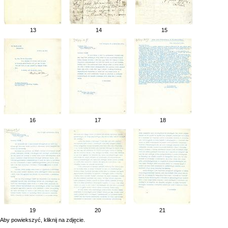
13
14
15
16
17
18
19
20
21
Aby powiekszyć, kliknij na zdjęcie.