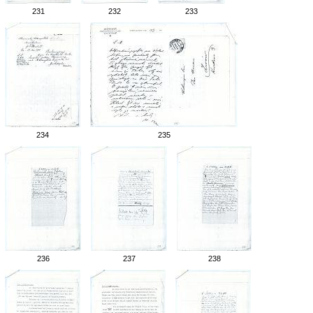
231
232
233
234
235
236
237
238