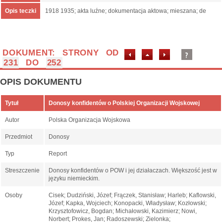
Opis teczki
1918 1935; akta luźne; dokumentacja aktowa; mieszana; de
DOKUMENT: STRONY OD
231
DO
252
OPIS DOKUMENTU
Tytuł
Donosy konfidentów o Polskiej Organizacji Wojskowej
Autor
Polska Organizacja Wojskowa
Przedmiot
Donosy
Typ
Report
Streszczenie
Donosy konfidentów o POW i jej działaczach. Większość jest w
języku niemieckim.
Osoby
Cisek; Dudziński, Józef; Frączek, Stanisław; Harleb; Kaflowski,
Józef; Kapka, Wojciech; Konopacki, Władysław; Kozłowski;
Krzysztofowicz, Bogdan; Michałowski, Kazimierz; Nowi,
Norbert; Prokes, Jan; Radoszewski; Zielonka;