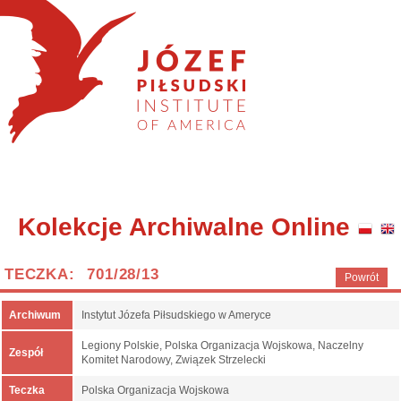
Kolekcje Archiwalne Online
TECZKA: 701/28/13
Powrót
Archiwum
Instytut Józefa Piłsudskiego w Ameryce
Legiony Polskie, Polska Organizacja Wojskowa, Naczelny
Zespół
Komitet Narodowy, Związek Strzelecki
Teczka
Polska Organizacja Wojskowa