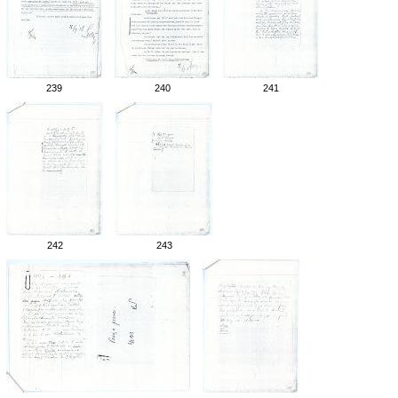
239
240
241
242
243