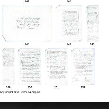
244
245
246
247
248
249
250
251
252
Aby powiekszyć, kliknij na zdjęcie.