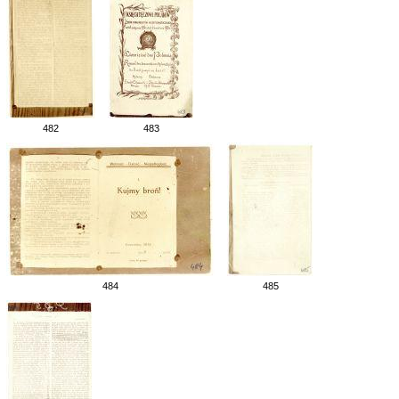
482
483
484
485