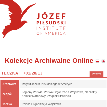
Kolekcje Archiwalne Online
TECZKA: 701/28/13
Powrót
Archiwum
Instytut Józefa Piłsudskiego w Ameryce
Legiony Polskie, Polska Organizacja Wojskowa, Naczelny
Zespół
Komitet Narodowy, Związek Strzelecki
Teczka
Polska Organizacja Wojskowa