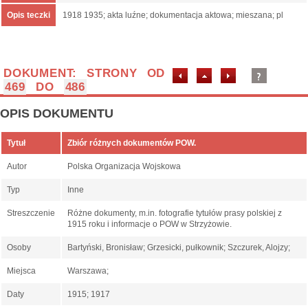
Opis teczki
1918 1935; akta luźne; dokumentacja aktowa; mieszana; pl
DOKUMENT: STRONY OD
469
DO
486
OPIS DOKUMENTU
Tytuł
Zbiór różnych dokumentów POW.
Autor
Polska Organizacja Wojskowa
Typ
Inne
Streszczenie
Różne dokumenty, m.in. fotografie tytułów prasy polskiej z
1915 roku i informacje o POW w Strzyżowie.
Osoby
Bartyński, Bronisław; Grzesicki, pułkownik; Szczurek, Alojzy;
Miejsca
Warszawa;
Daty
1915; 1917