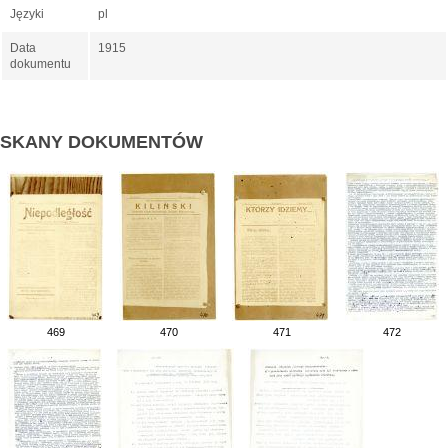
Języki
pl
Data
1915
dokumentu
SKANY DOKUMENTÓW
469
470
471
472