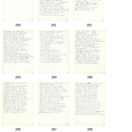
280
281
282
283
284
285
286
287
288