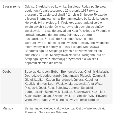
Streszczenie
Odpisy: 1- Artykułu pułkownika Śmigłego-Rydza pt. Sprawa
Legionowa", umieszczonego 29 sierpnia 1917 roku w
broszurce "Z dzisiejszej chwili"; 2 - Listu Śmigłego-Rydza do
oficerów internowanych w Beniaminowie o bojkocie kolegów,
którzy złożyli przysiegę; 3- Protokołu z zebrania oficerów
zwolnionych z Legionów w sprawie ich powrotu do służby
wojskowej; 4 - Listu do prezydium Koła Polskiego w Wiedniu w
sprawie powrotu do Legionów żołnierzy z zaboru
austriackiego; 5 - Listu do Śmigłego-Rydza o akcji
werbunkowej do niemieckiego wojska prowadzonej w obozie
internowanych w Łomży; 6 - Listu biskupa Władysława
Bandurskiego do Śmigłego-Rydza z pozdrowieniami dla
żołnierzy: 7 - Listu Mieczysława Norwida- Neugebauera do
Śmigłego-Rydza z informacją o żywności dla wojska i
poparciu ziemian dla rządu.
Osoby
Beseler, Hans von; Bęber; Broniewski, por.; Chełmicki, ksiądz;
Dobrodzicki, podporucznik; Dublańczyk-Piasecki, Zygmunt;
Gigiel, kapitan; Kaden-Bandrowski, Juliusz; Kapellner-
Kaplicki, dr; Koc, Leon Wacław; Maruszewski, Artur Wiktor;
Piłsudski, Józef; Roja, Bolesław generał; Schatzel,
podporucznik; Sokołowski, kapitan; Sosnkowski, Kazimierz;
Stachiewicz, Julian; Szymanowski, dr; Śmigły-Rydz, Edward;
Wieniawa-Długoszowski, Bolesław; Zamorski, Kordian;
Miejsca
Beniaminów; Kielce; Kraków; Łomża; Ostrów Wielkopolski;
Przemyśl; Szczypiono; Wiedeń;