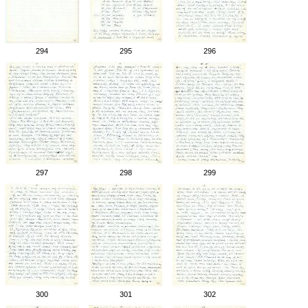
294
295
296
297
298
299
300
301
302