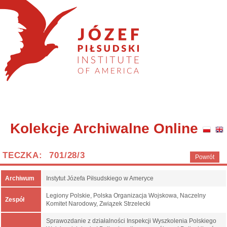
Kolekcje Archiwalne Online
TECZKA: 701/28/3
Powrót
Archiwum
Instytut Józefa Piłsudskiego w Ameryce
Legiony Polskie, Polska Organizacja Wojskowa, Naczelny
Zespół
Komitet Narodowy, Związek Strzelecki
Sprawozdanie z działalności Inspekcji Wyszkolenia Polskiego