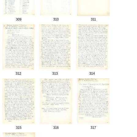
309
310
311
312
313
314
315
316
317