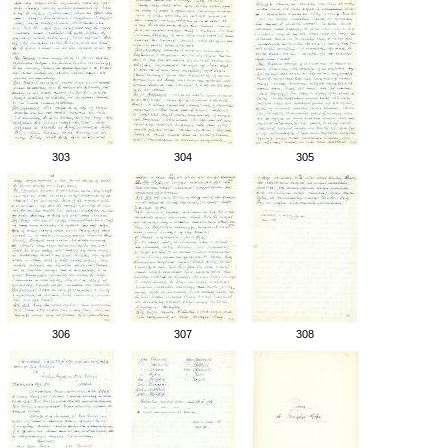
303
304
305
306
307
308