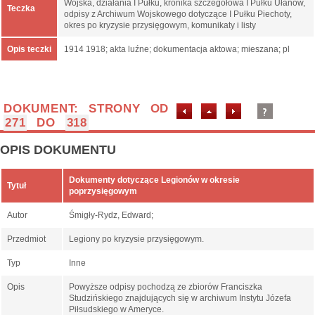
Wojska, działania I Pułku, kronika szczegółowa I Pułku Ułanów,
Teczka
odpisy z Archiwum Wojskowego dotyczące I Pułku Piechoty,
okres po kryzysie przysięgowym, komunikaty i listy
Opis teczki
1914 1918; akta luźne; dokumentacja aktowa; mieszana; pl
DOKUMENT: STRONY OD
271
DO
318
OPIS DOKUMENTU
Dokumenty dotyczące Legionów w okresie
Tytuł
poprzysięgowym
Autor
Śmigły-Rydz, Edward;
Przedmiot
Legiony po kryzysie przysięgowym.
Typ
Inne
Opis
Powyższe odpisy pochodzą ze zbiorów Franciszka
Studzińskiego znajdujących się w archiwum Instytu Józefa
Piłsudskiego w Ameryce.