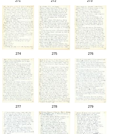
271
272
273
274
275
276
277
278
279