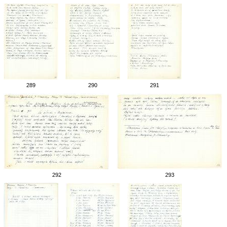
289
290
291
292
293