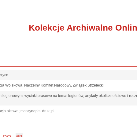
Kolekcje Archiwalne Onli
eryce
cja Wojskowa, Naczelny Komitet Narodowy, Związek Strzelecki
m legionowym, wycinki prasowe na temat legionów, artykuły okolicznościowe i rocz
cja aktowa; maszynopis, druk; pl
DO
69