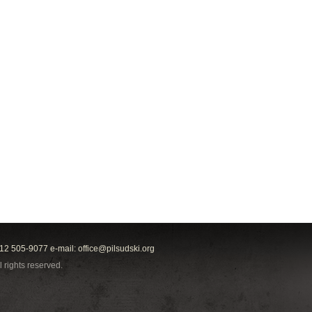
212 505-9077 e-mail:
office@pilsudski.org
l rights reserved.