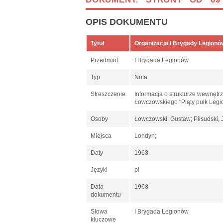
OPIS DOKUMENTU
Tytuł
Organizacja I Brygady Legionó
Przedmiot
I Brygada Legionów
Typ
Nota
Streszczenie
Informacja o strukturze wewnętr
Łowczowskiego "Piąty pułk Leg
Osoby
Łowczowski, Gustaw; Piłsudski, 
Miejsca
Londyn;
Daty
1968
Języki
pl
Data
1968
dokumentu
Słowa
I Brygada Legionów
kluczowe