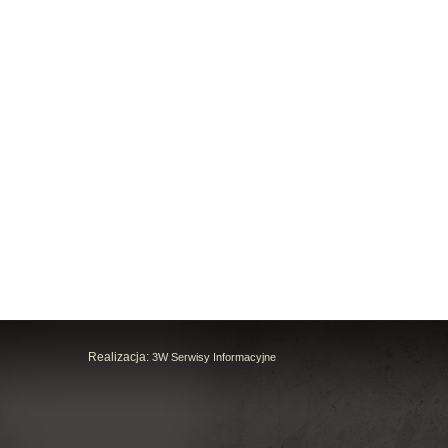
Realizacja:
3W Serwisy Informacyjne