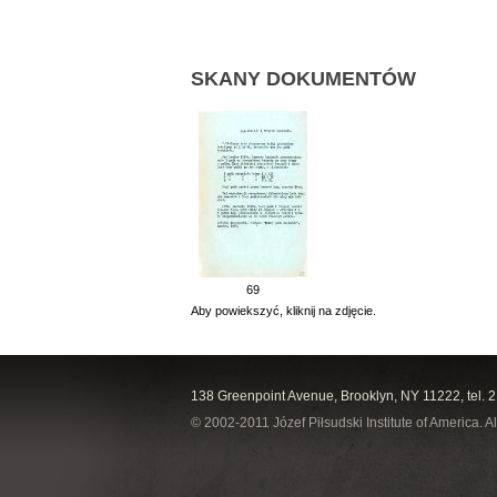
SKANY DOKUMENTÓW
69
Aby powiekszyć, kliknij na zdjęcie.
138 Greenpoint Avenue, Brooklyn, NY 11222, tel. 
© 2002-2011 Józef Piłsudski Institute of America. Al