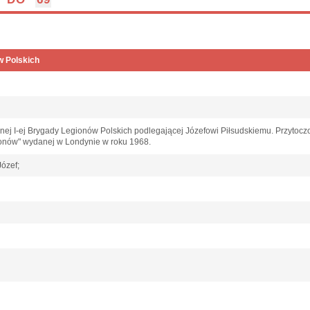
w Polskich
znej I-ej Brygady Legionów Polskich podlegającej Józefowi Piłsudskiemu. Przytoc
ionów" wydanej w Londynie w roku 1968.
Józef;