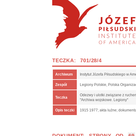
TECZKA: 701/28/4
Archiwum
Instytut Józefa Piłsudskiego w Am
Zespół
Legiony Polskie, Polska Organiza
Odezwy i ulotki związane z ruche
Teczka
"Archiwa wojskowe. Legiony"
Opis teczki
1915 1977; akta luźne; dokumenta
DOKUMENT: STRONY OD
69