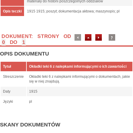
materiały do historii poszczególnych oddziałów
Opis teczki
1915 1915; poszyt; dokumentacja aktowa; maszynopis; pl
DOKUMENT: STRONY OD
0
DO
1
OPIS DOKUMENTU
Tytuł
Okładki teki 6 z nalepkami informującymi o ich zawartości
Streszczenie
Okładki teki 6 z nalepkami informującymi o dokumentach, jakie
się w niej znajdują.
Daty
1915
Języki
pl
SKANY DOKUMENTÓW