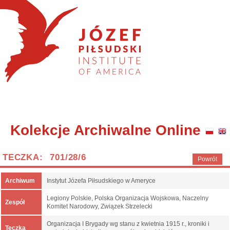
Kolekcje Archiwalne Online
TECZKA: 701/28/6
Powrót
Archiwum
Instytut Józefa Piłsudskiego w Ameryce
Legiony Polskie, Polska Organizacja Wojskowa, Naczelny
Zespół
Komitet Narodowy, Związek Strzelecki
Organizacja I Brygady wg stanu z kwietnia 1915 r., kroniki i
Teczka