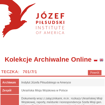
Kolekcje Archiwalne Online
TECZKA: 701/7/1
Powrót
Archiwum
Instytut Józefa Piłsudskiego w Ameryce
Zespół
Ukraińska Misja Wojskowa w Polsce
Dokumenty wraz z załącznikami, m.in.: rozkazy Ukraińskiej Misji
Wojskowej, raporty, meldunki i korespondencja Szefa Misji gen.