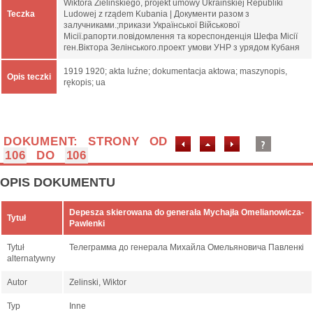
Wiktora Zielińskiego, projekt umowy Ukraińskiej Republiki
Teczka
Ludowej z rządem Kubania | Документи разом з
залучниками.;прикази Української Військової
Місії.рапорти.повідомлення та кореспонденція Шефа Місії
ген.Віктора Зелінського.проект умови УНР з урядом Кубаня
1919 1920; akta luźne; dokumentacja aktowa; maszynopis,
Opis teczki
rękopis; ua
DOKUMENT: STRONY OD
106
DO
106
OPIS DOKUMENTU
Depesza skierowana do generała Mychajła Omelianowicza-
Tytuł
Pawlenki
Tytuł
Телеграмма до генерала Михайла Омельяновича Павленкі
alternatywny
Autor
Zelinski, Wiktor
Typ
Inne