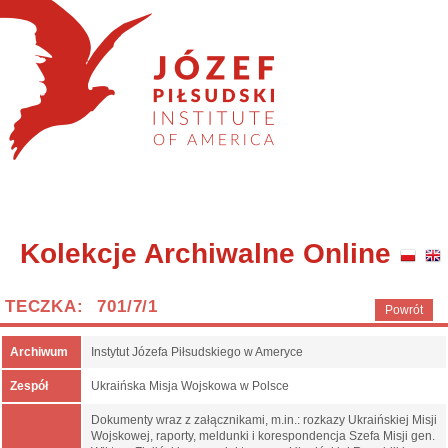
Kolekcje Archiwalne Online
TECZKA: 701/7/1
Powrót
Archiwum
Instytut Józefa Piłsudskiego w Ameryce
Zespół
Ukraińska Misja Wojskowa w Polsce
Dokumenty wraz z załącznikami, m.in.: rozkazy Ukraińskiej Misji
Wojskowej, raporty, meldunki i korespondencja Szefa Misji gen.