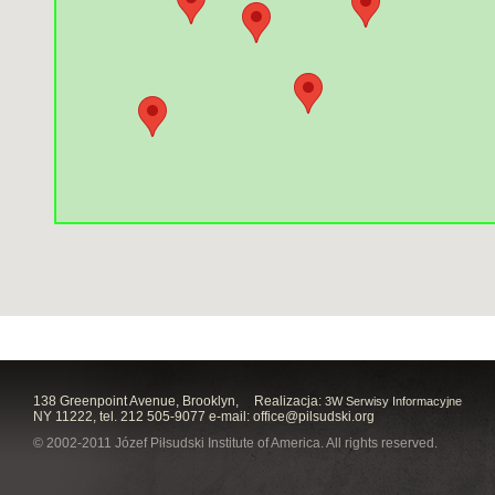
138 Greenpoint Avenue, Brooklyn,
Realizacja:
3W Serwisy Informacyjne
NY 11222, tel. 212 505-9077 e-mail:
office@pilsudski.org
© 2002-2011 Józef Piłsudski Institute of America. All rights reserved.