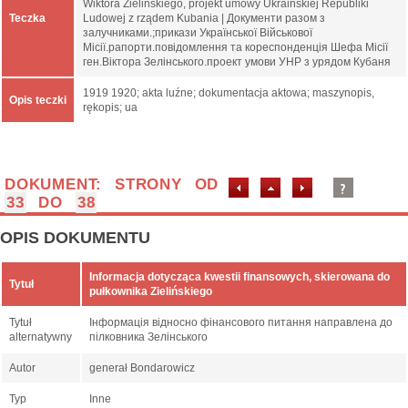
Wiktora Zielińskiego, projekt umowy Ukraińskiej Republiki
Teczka
Ludowej z rządem Kubania | Документи разом з
залучниками.;прикази Української Військової
Місії.рапорти.повідомлення та кореспонденція Шефа Місії
ген.Віктора Зелінського.проект умови УНР з урядом Кубаня
1919 1920; akta luźne; dokumentacja aktowa; maszynopis,
Opis teczki
rękopis; ua
DOKUMENT: STRONY OD
33
DO
38
OPIS DOKUMENTU
Informacja dotycząca kwestii finansowych, skierowana do
Tytuł
pułkownika Zielińskiego
Tytuł
Інформація відносно фінансового питання направлена до
alternatywny
пілковника Зелінського
Autor
generał Bondarowicz
Typ
Inne