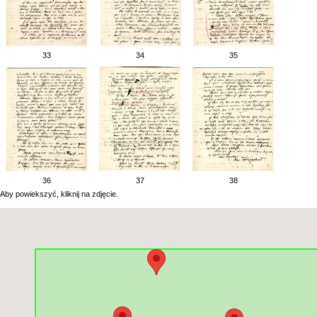
33
34
35
36
37
38
Aby powiekszyć, kliknij na zdjęcie.