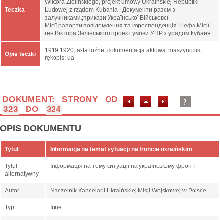
Wiktora Zielińskiego, projekt umowy Ukraińskiej Republiki
Teczka
Ludowej z rządem Kubania | Документи разом з
залучниками.;прикази Української Військової
Місії.рапорти.повідомлення та кореспонденція Шефа Місії
ген.Віктора Зелінського.проект умови УНР з урядом Кубаня
1919 1920; akta luźne; dokumentacja aktowa; maszynopis,
Opis teczki
rękopis; ua
DOKUMENT: STRONY OD
323
DO
324
OPIS DOKUMENTU
Tytuł
Informacja na temat sytuacji na froncie ukraińskim
Tytuł
Інформація на тему ситуації на українському фронті
alternatywny
Autor
Naczelnik Kancelarii Ukraińskiej Misji Wojskowej w Polsce
Typ
Inne