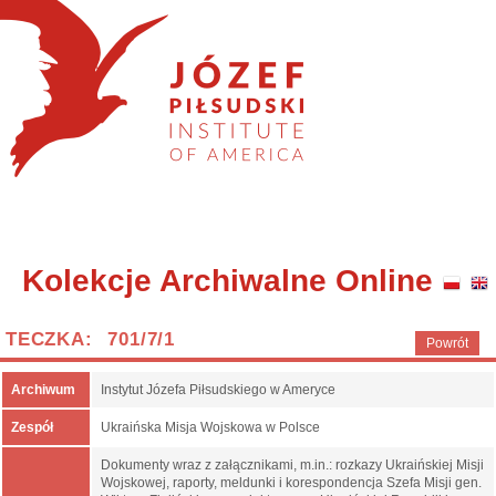
Kolekcje Archiwalne Online
TECZKA: 701/7/1
Powrót
Archiwum
Instytut Józefa Piłsudskiego w Ameryce
Zespół
Ukraińska Misja Wojskowa w Polsce
Dokumenty wraz z załącznikami, m.in.: rozkazy Ukraińskiej Misji
Wojskowej, raporty, meldunki i korespondencja Szefa Misji gen.