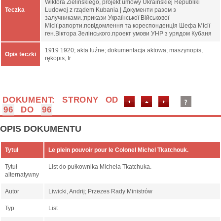
Wiktora Zielińskiego, projekt umowy Ukraińskiej Republiki
Teczka
Ludowej z rządem Kubania | Документи разом з
залучниками.;прикази Української Військової
Місії.рапорти.повідомлення та кореспонденція Шефа Місії
ген.Віктора Зелінського.проект умови УНР з урядом Кубаня
1919 1920; akta luźne; dokumentacja aktowa; maszynopis,
Opis teczki
rękopis; fr
DOKUMENT: STRONY OD
96
DO
96
OPIS DOKUMENTU
Tytuł
Le plein pouvoir pour le Colonel Michel Tkatchouk.
Tytuł
List do pułkownika Michela Tkatchuka.
alternatywny
Autor
Liwicki, Andrij; Przezes Rady Ministrów
Typ
List