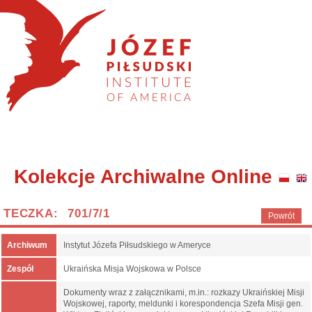
Kolekcje Archiwalne Online
TECZKA: 701/7/1
Powrót
Archiwum
Instytut Józefa Piłsudskiego w Ameryce
Zespół
Ukraińska Misja Wojskowa w Polsce
Dokumenty wraz z załącznikami, m.in.: rozkazy Ukraińskiej Misji
Wojskowej, raporty, meldunki i korespondencja Szefa Misji gen.