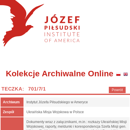
Kolekcje Archiwalne Online
TECZKA: 701/7/1
Powrót
Archiwum
Instytut Józefa Piłsudskiego w Ameryce
Zespół
Ukraińska Misja Wojskowa w Polsce
Dokumenty wraz z załącznikami, m.in.: rozkazy Ukraińskiej Misji
Wojskowej, raporty, meldunki i korespondencja Szefa Misji gen.