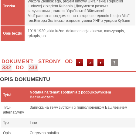
Wiktora Zielińskiego, projekt umowy Ukraińskiej Republiki
Teczka
Ludowej z rządem Kubania | Документи разом з
залучниками.;прикази Української Військової
Місії.рапорти.повідомлення та кореспонденція Шефа Місії
ген.Віктора Зелінського.проект умови УНР з урядом Кубаня
1919 1920; akta luźne; dokumentacja aktowa; maszynopis,
Opis teczki
rękopis; ua
DOKUMENT: STRONY OD
332
DO
333
OPIS DOKUMENTU
Notatka na temat spotkania z podpułkownikiem
Tytuł
Bacilewiczem
Tytuł
Записка на тему зустричі з підполковником Бацілевичем
alternatywny
Typ
Inne
Opis
Odręczna notatka.