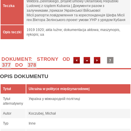
Wiktora Zielińskiego, projekt umowy Ukraińskiej Republiki
Teczka
Ludowej z rządem Kubania | Документи разом з
залучниками.;прикази Української Військової
Місії.рапорти.повідомлення та кореспонденція Шефа Місії
ген.Віктора Зелінського.проект умови УНР з урядом Кубаня
1919 1920; akta luźne; dokumentacja aktowa; maszynopis,
Opis teczki
rękopis; ua
DOKUMENT: STRONY OD
377
DO
378
OPIS DOKUMENTU
Tytuł
Ukraina w polityce międzynarodowej
Tytuł
Україна у міжнародній політиці
alternatywny
Autor
Koczubej, Michał
Typ
Inne