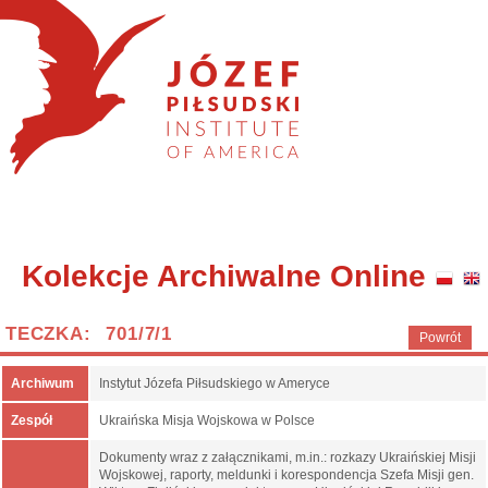
Kolekcje Archiwalne Online
TECZKA: 701/7/1
Powrót
Archiwum
Instytut Józefa Piłsudskiego w Ameryce
Zespół
Ukraińska Misja Wojskowa w Polsce
Dokumenty wraz z załącznikami, m.in.: rozkazy Ukraińskiej Misji
Wojskowej, raporty, meldunki i korespondencja Szefa Misji gen.