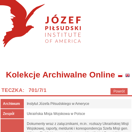
Kolekcje Archiwalne Online
TECZKA: 701/7/1
Powrót
Archiwum
Instytut Józefa Piłsudskiego w Ameryce
Zespół
Ukraińska Misja Wojskowa w Polsce
Dokumenty wraz z załącznikami, m.in.: rozkazy Ukraińskiej Misji
Wojskowej, raporty, meldunki i korespondencja Szefa Misji gen.