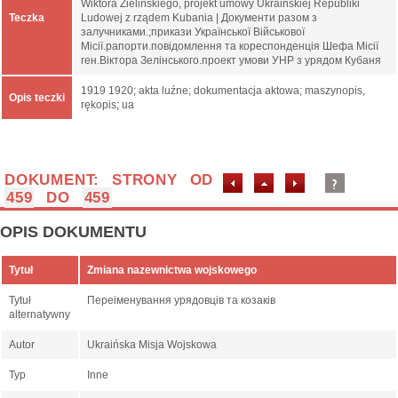
Wiktora Zielińskiego, projekt umowy Ukraińskiej Republiki
Teczka
Ludowej z rządem Kubania | Документи разом з
залучниками.;прикази Української Військової
Місії.рапорти.повідомлення та кореспонденція Шефа Місії
ген.Віктора Зелінського.проект умови УНР з урядом Кубаня
1919 1920; akta luźne; dokumentacja aktowa; maszynopis,
Opis teczki
rękopis; ua
DOKUMENT: STRONY OD
459
DO
459
OPIS DOKUMENTU
Tytuł
Zmiana nazewnictwa wojskowego
Tytuł
Переіменування урядовців та козаків
alternatywny
Autor
Ukraińska Misja Wojskowa
Typ
Inne