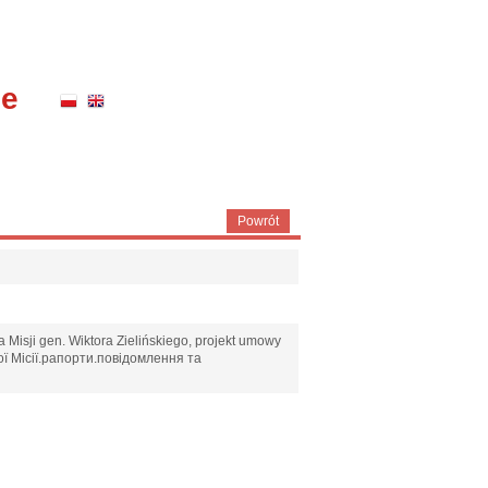
ne
Powrót
 Misji gen. Wiktora Zielińskiego, projekt umowy
ої Місії.рапорти.повідомлення та