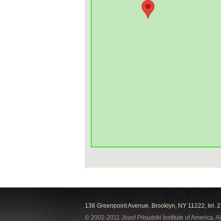
138 Greenpoint Avenue, Brooklyn, NY 11222, tel. 
© 2002-2011 Józef Piłsudski Institute of America. Al