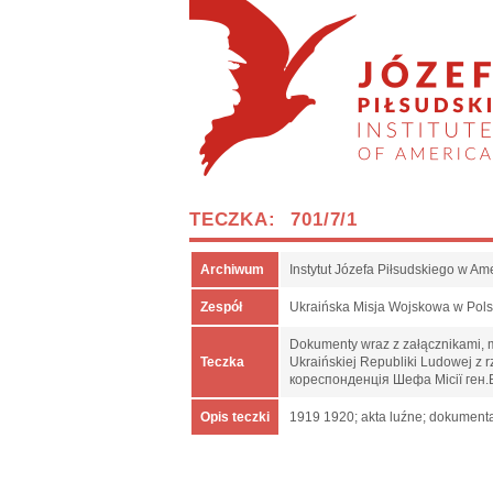
TECZKA: 701/7/1
Archiwum
Instytut Józefa Piłsudskiego w Am
Zespół
Ukraińska Misja Wojskowa w Pol
Dokumenty wraz z załącznikami, m.
Teczka
Ukraińskiej Republiki Ludowej z
кореспонденція Шефа Місії ген.
Opis teczki
1919 1920; akta luźne; dokumenta