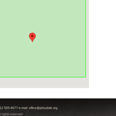
212 505-9077 e-mail:
office@pilsudski.org
l rights reserved.