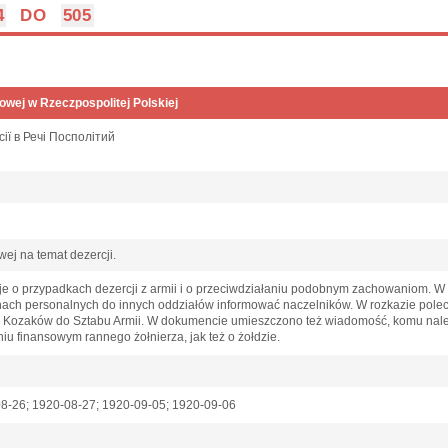
4
DO
505
owej w Rzeczpospolitej Polskiej
сії в Речі Посполітий
wej na temat dezercji.
e o przypadkach dezercji z armii i o przeciwdziałaniu podobnym zachowaniom. W 
hach personalnych do innych oddziałów informować naczelników. W rozkazie poleco
 Kozaków do Sztabu Armii. W dokumencie umieszczono też wiadomość, komu nale
niu finansowym rannego żołnierza, jak też o żołdzie.
08-26; 1920-08-27; 1920-09-05; 1920-09-06