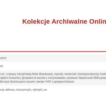
Kolekcje Archiwalne Onli
eryce
sce
in.: rozkazy Ukraińskiej Misji Wojskowej, raporty, meldunki i korespondencja Szefa
 rządem Kubania | Документи разом з залучниками.;прикази Української Військов
Віктора Зелінського.проект умови УНР з урядом Кубаня
cja aktowa; maszynopis, rękopis; ua