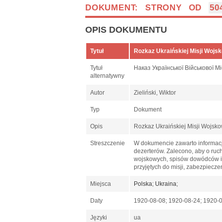
DOKUMENT: STRONY OD
50
OPIS DOKUMENTU
Tytuł
Rozkaz Ukraińskiej Misji Wojsk
Tytuł
Наказ Української Військової Мі
alternatywny
Autor
Zieliński, Wiktor
Typ
Dokument
Opis
Rozkaz Ukraińskiej Misji Wojsko
Streszczenie
W dokumencie zawarto informacj
dezerterów. Zalecono, aby o ruc
wojskowych, spisów dowódców i
przyjętych do misji, zabezpiecze
Miejsca
Polska
;
Ukraina
;
Daty
1920-08-08; 1920-08-24; 1920-
Języki
ua