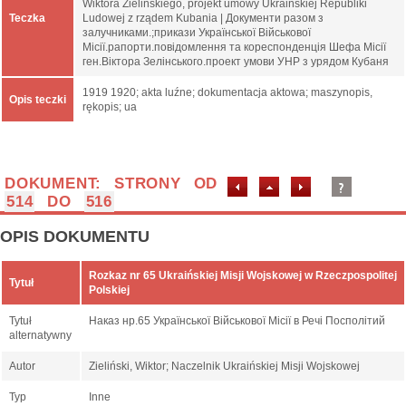
Wiktora Zielińskiego, projekt umowy Ukraińskiej Republiki
Teczka
Ludowej z rządem Kubania | Документи разом з
залучниками.;прикази Української Військової
Місії.рапорти.повідомлення та кореспонденція Шефа Місії
ген.Віктора Зелінського.проект умови УНР з урядом Кубаня
1919 1920; akta luźne; dokumentacja aktowa; maszynopis,
Opis teczki
rękopis; ua
DOKUMENT: STRONY OD
514
DO
516
OPIS DOKUMENTU
Rozkaz nr 65 Ukraińskiej Misji Wojskowej w Rzeczpospolitej
Tytuł
Polskiej
Tytuł
Наказ нр.65 Української Військової Місії в Речі Посполітий
alternatywny
Autor
Zieliński, Wiktor; Naczelnik Ukraińskiej Misji Wojskowej
Typ
Inne