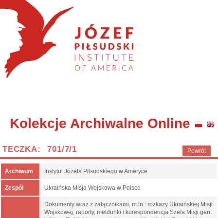
Kolekcje Archiwalne Online
TECZKA: 701/7/1
Powrót
Archiwum
Instytut Józefa Piłsudskiego w Ameryce
Zespół
Ukraińska Misja Wojskowa w Polsce
Dokumenty wraz z załącznikami, m.in.: rozkazy Ukraińskiej Misji
Wojskowej, raporty, meldunki i korespondencja Szefa Misji gen.