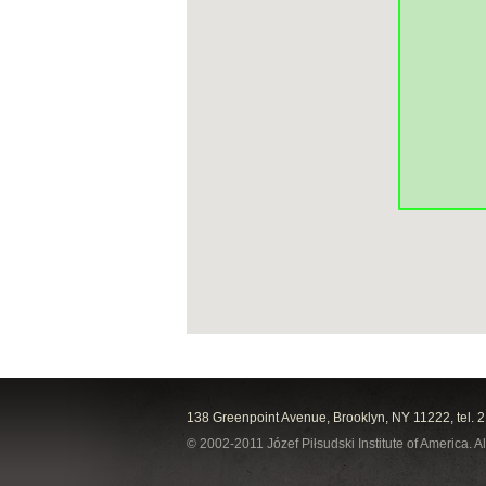
138 Greenpoint Avenue, Brooklyn, NY 11222, tel. 
© 2002-2011 Józef Piłsudski Institute of America. Al