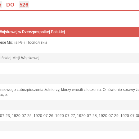
5
DO
526
 Wojskowej w Rzeczpospolitej Polskiej
ової Місії в Речі Посполітий
raińskiej Misji Wojskowej
ansowego zabezpieczenia żołnierzy, którzy wrócili z leczenia. Omówienie sprawy żo
acje.
07-23; 1920-07-25; 1920-07-26; 1920-07-27; 1920-07-28; 1920-07-29; 1920-07-