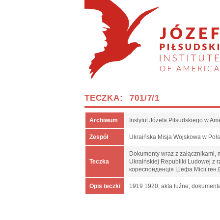
TECZKA: 701/7/1
Archiwum
Instytut Józefa Piłsudskiego w Am
Zespół
Ukraińska Misja Wojskowa w Pol
Dokumenty wraz z załącznikami, m.
Teczka
Ukraińskiej Republiki Ludowej z
кореспонденція Шефа Місії ген.
Opis teczki
1919 1920; akta luźne; dokumenta