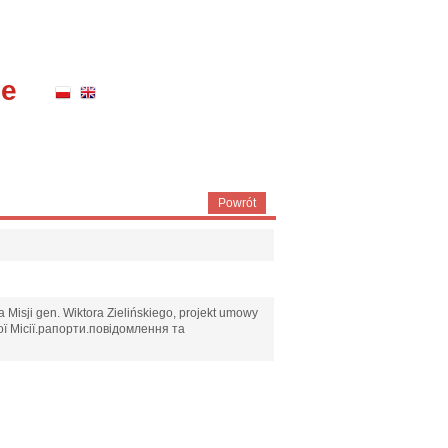
ne
Powrót
 Misji gen. Wiktora Zielińskiego, projekt umowy
ої Місії.рапорти.повідомлення та