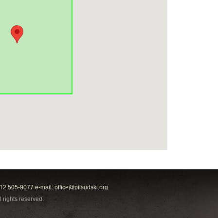
212 505-9077 e-mail:
office@pilsudski.org
l rights reserved.