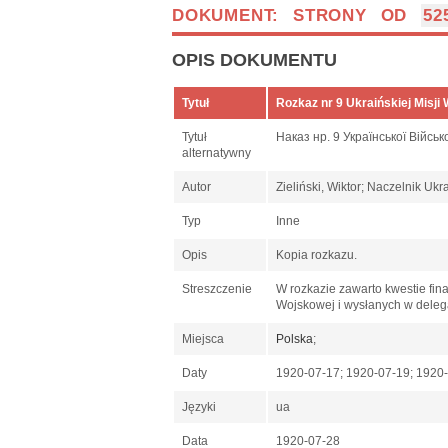
DOKUMENT: STRONY OD
52
OPIS DOKUMENTU
Tytuł
Rozkaz nr 9 Ukraińskiej Misji
Tytuł
Наказ нр. 9 Української Військ
alternatywny
Autor
Zieliński, Wiktor; Naczelnik Uk
Typ
Inne
Opis
Kopia rozkazu.
Streszczenie
W rozkazie zawarto kwestie fin
Wojskowej i wysłanych w deleg
Miejsca
Polska
;
Daty
1920-07-17; 1920-07-19; 1920-
Języki
ua
Data
1920-07-28