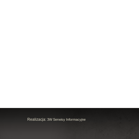
Realizacja:
3W Serwisy Informacyjne