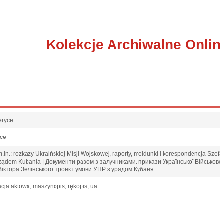
Kolekcje Archiwalne Onli
eryce
sce
in.: rozkazy Ukraińskiej Misji Wojskowej, raporty, meldunki i korespondencja Szefa
 rządem Kubania | Документи разом з залучниками.;прикази Української Військов
Віктора Зелінського.проект умови УНР з урядом Кубаня
cja aktowa; maszynopis, rękopis; ua