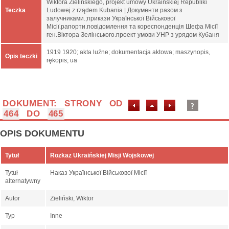
Wiktora Zielińskiego, projekt umowy Ukraińskiej Republiki
Teczka
Ludowej z rządem Kubania | Документи разом з
залучниками.;прикази Української Військової
Місії.рапорти.повідомлення та кореспонденція Шефа Місії
ген.Віктора Зелінського.проект умови УНР з урядом Кубаня
1919 1920; akta luźne; dokumentacja aktowa; maszynopis,
Opis teczki
rękopis; ua
DOKUMENT: STRONY OD
464
DO
465
OPIS DOKUMENTU
Tytuł
Rozkaz Ukraińskiej Misji Wojskowej
Tytuł
Наказ Української Військової Місії
alternatywny
Autor
Zieliński, Wiktor
Typ
Inne