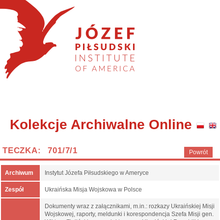
Kolekcje Archiwalne Online
TECZKA: 701/7/1
Powrót
Archiwum
Instytut Józefa Piłsudskiego w Ameryce
Zespół
Ukraińska Misja Wojskowa w Polsce
Dokumenty wraz z załącznikami, m.in.: rozkazy Ukraińskiej Misji
Wojskowej, raporty, meldunki i korespondencja Szefa Misji gen.