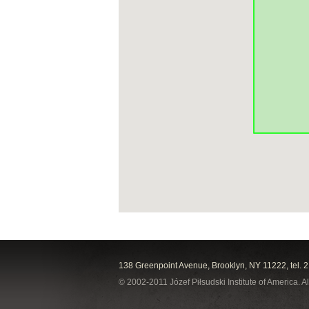
138 Greenpoint Avenue, Brooklyn, NY 11222, tel. 
© 2002-2011 Józef Piłsudski Institute of America. Al