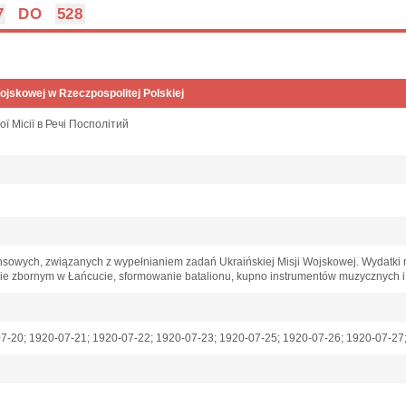
7
DO
528
Wojskowej w Rzeczpospolitej Polskiej
ої Місії в Речі Посполітий
owych, związanych z wypełnianiem zadań Ukraińskiej Misji Wojskowej. Wydatki na
e zbornym w Łańcucie, sformowanie batalionu, kupno instrumentów muzycznych i
7-20; 1920-07-21; 1920-07-22; 1920-07-23; 1920-07-25; 1920-07-26; 1920-07-2