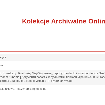
Kolekcje Archiwalne Onli
eryce
sce
in.: rozkazy Ukraińskiej Misji Wojskowej, raporty, meldunki i korespondencja Szefa
 rządem Kubania | Документи разом з залучниками.;прикази Української Військов
Віктора Зелінського.проект умови УНР з урядом Кубаня
cja aktowa; maszynopis, rękopis; ua