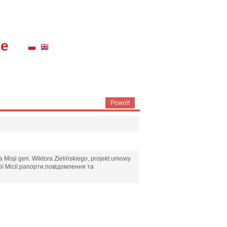
ne
Powrót
 Misji gen. Wiktora Zielińskiego, projekt umowy
ої Місії.рапорти.повідомлення та