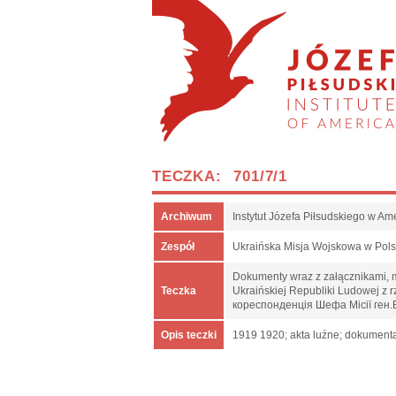
TECZKA: 701/7/1
Archiwum
Instytut Józefa Piłsudskiego w Am
Zespół
Ukraińska Misja Wojskowa w Pol
Dokumenty wraz z załącznikami, m.
Teczka
Ukraińskiej Republiki Ludowej z
кореспонденція Шефа Місії ген.
Opis teczki
1919 1920; akta luźne; dokumenta