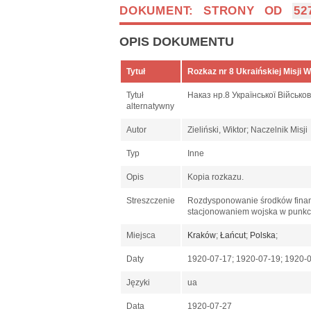
DOKUMENT: STRONY OD
52
OPIS DOKUMENTU
Tytuł
Rozkaz nr 8 Ukraińskiej Misji 
Tytuł
Наказ нр.8 Української Військов
alternatywny
Autor
Zieliński, Wiktor; Naczelnik Misji
Typ
Inne
Opis
Kopia rozkazu.
Streszczenie
Rozdysponowanie środków finans
stacjonowaniem wojska w punkci
Miejsca
Kraków
;
Łańcut
;
Polska
;
Daty
1920-07-17; 1920-07-19; 1920-0
Języki
ua
Data
1920-07-27