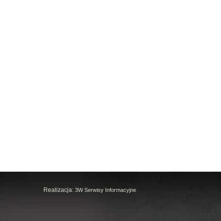
Realizacja:
3W Serwisy Informacyjne