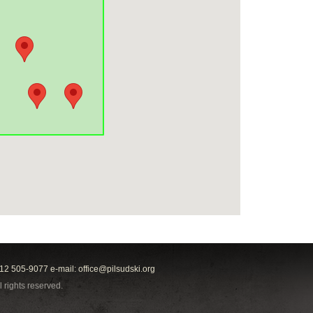
212 505-9077 e-mail:
office@pilsudski.org
l rights reserved.